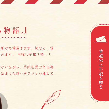
手紙が毎週届きます。
読むと、送
てきます。
日曜の午後３時、１
かがいながら、
手紙を受け取る喜
に詰まった想いをラジオを通して