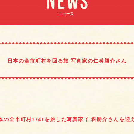
日本の全市町村を回る旅 写真家の仁科勝介さん
本の全市町村1741を旅した写真家 仁科勝介さんを迎