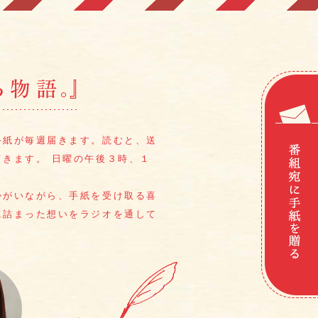
手紙が毎週届きます。
読むと、送
てきます。
日曜の午後３時、１
かがいながら、
手紙を受け取る喜
に詰まった想いをラジオを通して