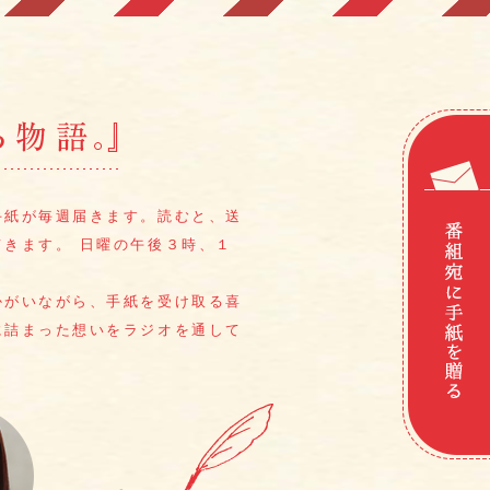
手紙が毎週届きます。
読むと、送
てきます。
日曜の午後３時、１
かがいながら、
手紙を受け取る喜
に詰まった想いをラジオを通して