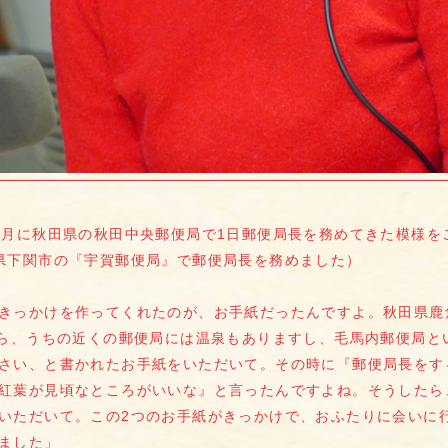
1月に秋田県の秋田中央郵便局で1日郵便局長を務めてきた模様を
県下関市の『宇賀郵便局』で郵便局長を務めました）
きっかけを作ってくれたのが、お手紙だったんですよ。秋田県鹿
から、うちの近くの郵便局には温泉もありますし、毛馬内郵便局と
さい、と書かれたお手紙をいただいて。その時に『郵便局長をす
紅葉が見頃なところがいいな』と言ったんですよね。そうしたら
いただいて。この2つのお手紙がきっかけで、おふたりに会いに
ました」