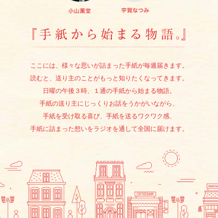
『手紙か
ここには、様々な思いが詰まった手紙が毎週届きます。
読むと、送り主のことがもっと知りたくなってきます。
日曜の午後３時、１通の手紙から始まる物語。
手紙の送り主にじっくりお話をうかがいながら、
手紙を受け取る喜び、手紙を送るワクワク感、
手紙に詰まった想いをラジオを通して全国に届けます。