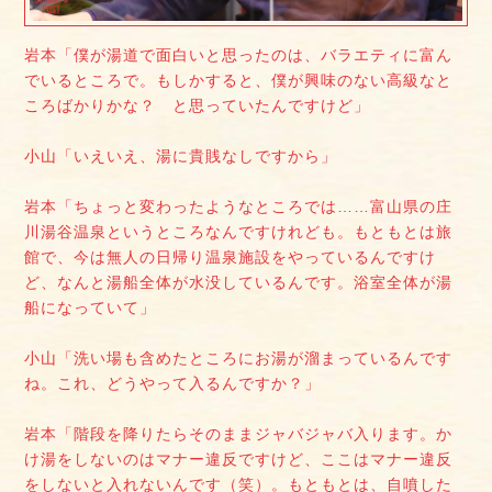
岩本「僕が湯道で面白いと思ったのは、バラエティに富ん
でいるところで。もしかすると、僕が興味のない高級なと
ころばかりかな？ と思っていたんですけど」
小山「いえいえ、湯に貴賎なしですから」
岩本「ちょっと変わったようなところでは……富山県の庄
川湯谷温泉というところなんですけれども。もともとは旅
館で、今は無人の日帰り温泉施設をやっているんですけ
ど、なんと湯船全体が水没しているんです。浴室全体が湯
船になっていて」
小山「洗い場も含めたところにお湯が溜まっているんです
ね。これ、どうやって入るんですか？」
岩本「階段を降りたらそのままジャバジャバ入ります。か
け湯をしないのはマナー違反ですけど、ここはマナー違反
をしないと入れないんです（笑）。もともとは、自噴した