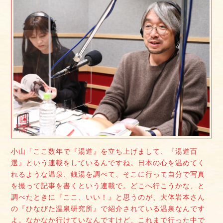
小山「ここ数年で『湯道』を立ち上げまして、『湯道百
選』という連載をしているんですね。日本の心を温めてく
れるような温泉、銭湯を調べて、そこに行って自分で写真
を撮って記事を書くという連載で。どこへ行こうかな、と
調べたときに『ここ、いい！』と思うのが、大体岩本さん
の『ひなびた温泉研究所』で紹介されている温泉なんです
よ。なかなか行けていなんですけど、これまで行った中で