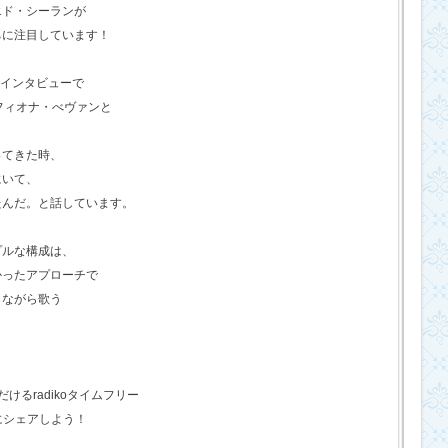
エド・シーランが
ちに注目しています！
のインタビューで
フィオナ・べヴァンと
ってきた時、
にいて、
たんだ。と話しています。
プルな構成は、
かったアプローチで
きながら歌う
るradikoタイムフリー
にシェアしよう！