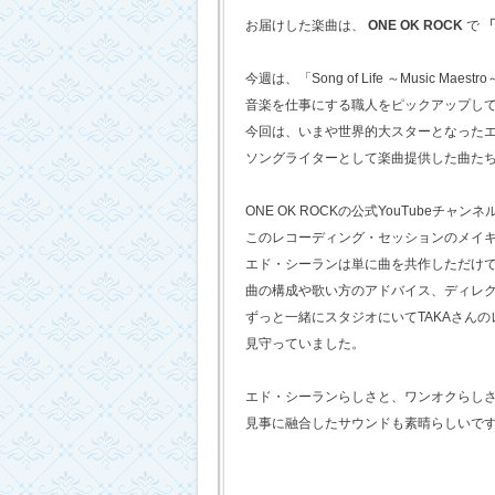
お届けした楽曲は、
ONE OK ROCK
で
「
今週は、「Song of Life ～Music Maestr
音楽を仕事にする職人をピックアップし
今回は、いまや世界的大スターとなった
ソングライターとして楽曲提供した曲た
ONE OK ROCKの公式YouTubeチャンネ
このレコーディング・セッションのメイ
エド・シーランは単に曲を共作しただけ
曲の構成や歌い方のアドバイス、ディレ
ずっと一緒にスタジオにいてTAKAさん
見守っていました。
エド・シーランらしさと、ワンオクらし
見事に融合したサウンドも素晴らしいで