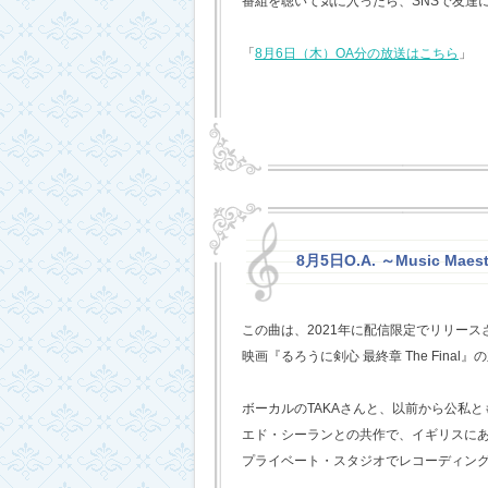
番組を聴いて気に入ったら、SNSで友達
「
8月6日（木）OA分の放送はこちら
」
8月5日O.A. ～Music Mae
この曲は、2021年に配信限定でリリー
映画『るろうに剣心 最終章 The Fina
ボーカルのTAKAさんと、以前から公私
エド・シーランとの共作で、イギリスに
プライベート・スタジオでレコーディン