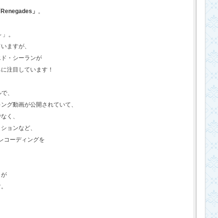
Renegades」
。
o～」。
ていますが、
エド・シーランが
ちに注目しています！
ルで、
キング動画が公開されていて、
でなく、
クションなど、
のレコーディングを
さが
す。