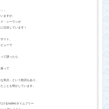
o～」。
ていますが、
エド・シーランが
ちに注目しています！
報サイト、
タビューで
？って誘ったら
に座って
いな気分」という歌詞もあり、
ったことも明かしています。
るradikoタイムフリー