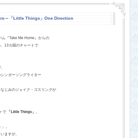
o～「Little Things」One Direction
『Take Me Home』からの
、13カ国のチャートで
で、
のシンガーソングライター
おなじみのジェイク・ゴスリングが
ン
で
「Little Things」
。
o～」。
ていますが、