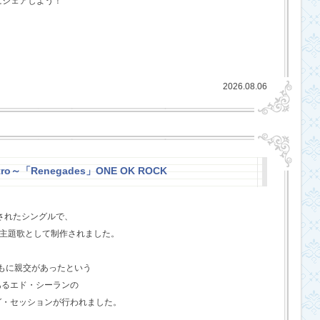
にシェアしよう！
2026.08.06
stro～「Renegades」ONE OK ROCK
スされたシングルで、
l』の主題歌として制作されました。
ともに親交があったという
あるエド・シーランの
グ・セッションが行われました。