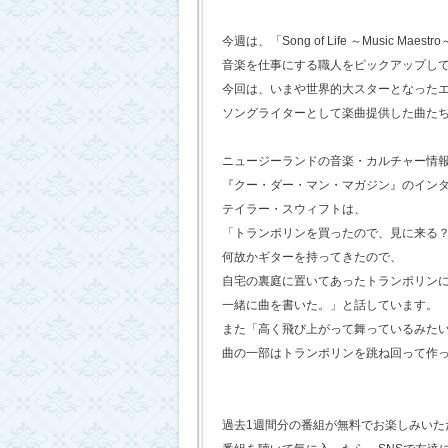
今週は、「Song of Life ～Music Maestr
音楽を仕事にする職人をピックアップし
今回は、いまや世界的大スターとなった
ソングライターとして楽曲提供した曲た
ニュージーランドの音楽・カルチャー情
『クー・ダー・マン・マガジン』のイン
テイラー・スウィフトは、
「トランポリンを買ったので、見に来る
何故かギターを持ってきたので、
自宅の裏庭に置いてあったトランポリン
一緒に曲を書いた。」と話しています。
また「高く飛び上がって舞っているみた
曲の一部はトランポリンを跳ね回って作
過去1週間分の番組が無料でお楽しみいただけ