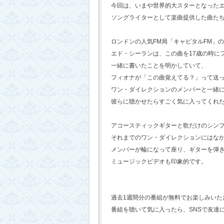
今回は、いまや世界的大スターとなった
ソングライターとして楽曲提供した曲た
ロンドンの人気FM局「キャピタルFM」
エド・シーランは、この曲を17歳の時に
一緒に書いたことを明かしていて、
フィオナが「この曲覚えてる？」って送
ワン・ダイレクションのメンバーと一緒
彼らに聴かせたらすごく気に入ってくれ
アコースティックギターと歌だけのシン
それまでのワン・ダイレクションにはな
メンバーが輪になって座り、ギターを弾
ミュージックビデオも印象的です。
過去1週間分の番組が無料でお楽しみいただけ
番組を聴いて気に入ったら、SNSで友達