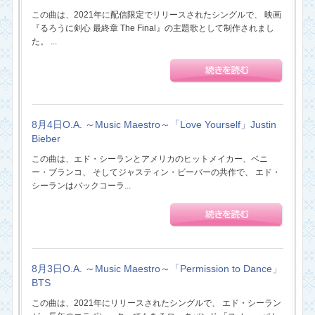
この曲は、2021年に配信限定でリリースされたシングルで、 映画
『るろうに剣心 最終章 The Final』の主題歌として制作されまし
た。 ...
8月4日O.A. ～Music Maestro～「Love Yourself」Justin
Bieber
この曲は、エド・シーランとアメリカのヒットメイカー、ベニ
ー・ブランコ、 そしてジャスティン・ビーバーの共作で、 エド・
シーランはバックコーラ...
8月3日O.A. ～Music Maestro～「Permission to Dance」
BTS
この曲は、2021年にリリースされたシングルで、 エド・シーラン