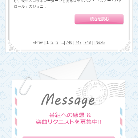
が、長年のコラボレーターでもあるロックバンド 「スノー・パト
ロール」のジョニ...
«Prev ||
1
|
2
|
3
| ...|
746
|
747
|
748
| |
Next»