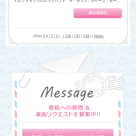
トルで イギリスのロックバンド「ザ・ポリス」のベース・ボー...
«Prev ||
1
|
2
|
3
| ...|
746
|
747
|
748
| |
Next»