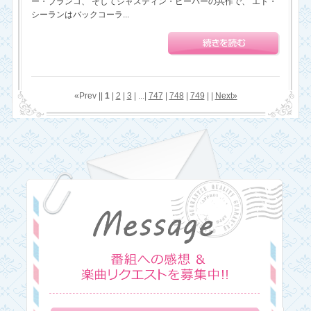
ー・ブランコ、 そしてジャスティン・ビーバーの共作で、 エド・
シーランはバックコーラ...
«Prev ||
1
|
2
|
3
| ...|
747
|
748
|
749
| |
Next»