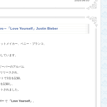
2026.08.05
ro～「Love Yourself」Justin Bieber
ヒットメイカー、ベニー・ブランコ、
、
加しています。
・ビーバーのアルバム
てリリースされ、
ートで1位を記録。
位を記録し、
ートされました。
バー
で
「Love Yourself」
。