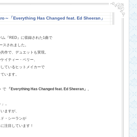
o～「Everything Has Changed feat. Ed Sheeran」
バム『RED』に収録された1曲で
ースされました。
の共作で、デュエットも実現。
やケイティー・ペリー、
作しているヒットメイカーで
しています。
ト
で
「Everything Has Changed feat. Ed Sheeran」
。
o～」。
ていますが、
エド・シーランが
ちに注目しています！