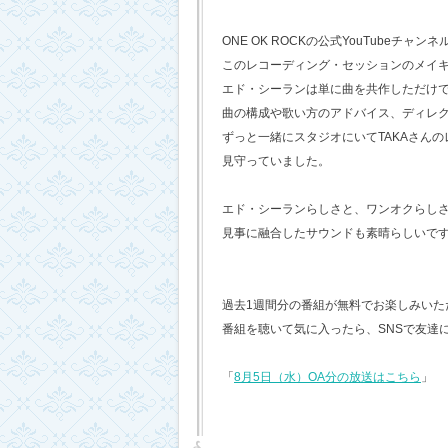
ONE OK ROCKの公式YouTubeチャンネ
このレコーディング・セッションのメイ
エド・シーランは単に曲を共作しただけ
曲の構成や歌い方のアドバイス、ディレ
ずっと一緒にスタジオにいてTAKAさん
見守っていました。
エド・シーランらしさと、ワンオクらし
見事に融合したサウンドも素晴らしいで
過去1週間分の番組が無料でお楽しみいただけ
番組を聴いて気に入ったら、SNSで友達
「
8月5日（水）OA分の放送はこちら
」