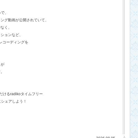
ルで、
キング動画が公開されていて、
でなく、
クションなど、
のレコーディングを
さが
す。
るradikoタイムフリー
にシェアしよう！