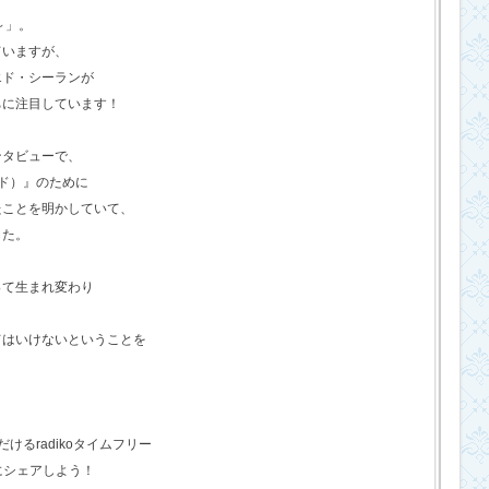
o～」。
ていますが、
エド・シーランが
ちに注目しています！
ンタビューで、
ド）』のために
たことを明かしていて、
した。
って生まれ変わり
てはいけないということを
るradikoタイムフリー
にシェアしよう！