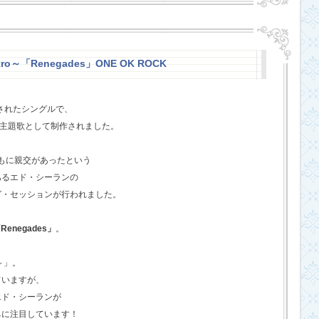
stro～「Renegades」ONE OK ROCK
スされたシングルで、
l』の主題歌として制作されました。
ともに親交があったという
あるエド・シーランの
グ・セッションが行われました。
Renegades」
。
o～」。
ていますが、
エド・シーランが
ちに注目しています！