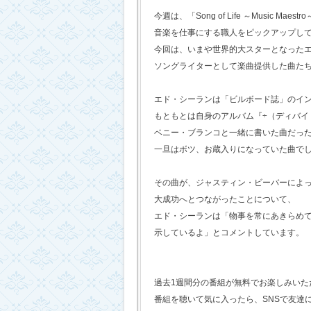
今週は、「Song of Life ～Music Maestr
音楽を仕事にする職人をピックアップし
今回は、いまや世界的大スターとなった
ソングライターとして楽曲提供した曲た
エド・シーランは「ビルボード誌」のイ
もともとは自身のアルバム『÷（ディバイ
ベニー・ブランコと一緒に書いた曲だっ
一旦はボツ、お蔵入りになっていた曲で
その曲が、ジャスティン・ビーバーによ
大成功へとつながったことについて、
エド・シーランは「物事を常にあきらめ
示しているよ」とコメントしています。
過去1週間分の番組が無料でお楽しみいただけ
番組を聴いて気に入ったら、SNSで友達