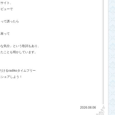
報サイト、
タビューで
？って誘ったら
に座って
いな気分」という歌詞もあり、
ったことも明かしています。
るradikoタイムフリー
にシェアしよう！
2026.08.06