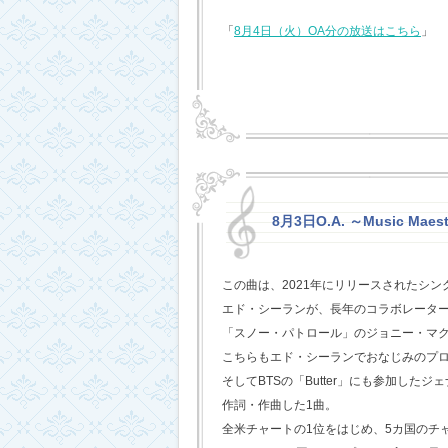
「
8月4日（火）OA分の放送はこちら
」
8月3日O.A. ～Music Maest
この曲は、2021年にリリースされたシン
エド・シーランが、長年のコラボレータ
「スノー・パトロール」のジョニー・マ
こちらもエド・シーランでおなじみのプ
そしてBTSの「Butter」にも参加した
作詞・作曲した1曲。
全米チャートの1位をはじめ、5カ国のチ