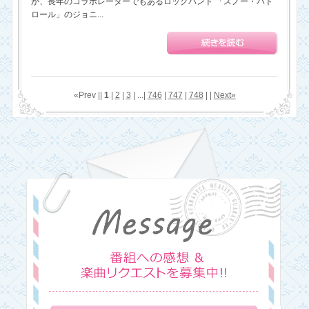
が、長年のコラボレーターでもあるロックバンド 「スノー・パト
ロール」のジョニ...
«Prev ||
1
|
2
|
3
| ...|
746
|
747
|
748
| |
Next»