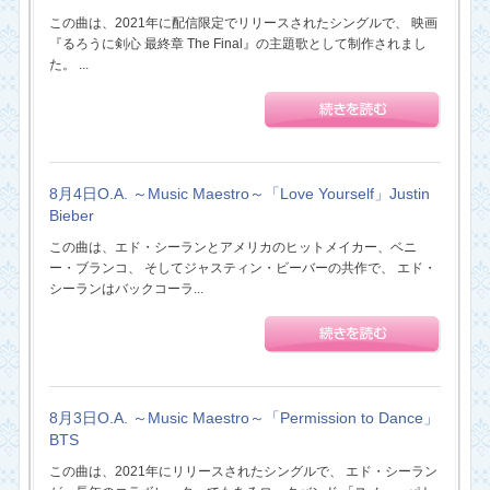
この曲は、2021年に配信限定でリリースされたシングルで、 映画
『るろうに剣心 最終章 The Final』の主題歌として制作されまし
た。 ...
8月4日O.A. ～Music Maestro～「Love Yourself」Justin
Bieber
この曲は、エド・シーランとアメリカのヒットメイカー、ベニ
ー・ブランコ、 そしてジャスティン・ビーバーの共作で、 エド・
シーランはバックコーラ...
8月3日O.A. ～Music Maestro～「Permission to Dance」
BTS
この曲は、2021年にリリースされたシングルで、 エド・シーラン