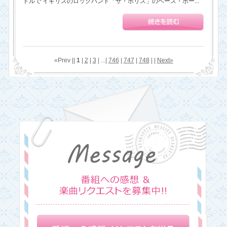
トルで イギリスのロックバンド「ザ・ポリス」のベース・ボー...
«Prev ||
1
|
2
|
3
| ...|
746
|
747
|
748
| |
Next»