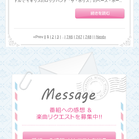
トルで イギリスのロックバンド「ザ・ポリス」のベース・ボー...
«Prev ||
1
|
2
|
3
| ...|
746
|
747
|
748
| |
Next»