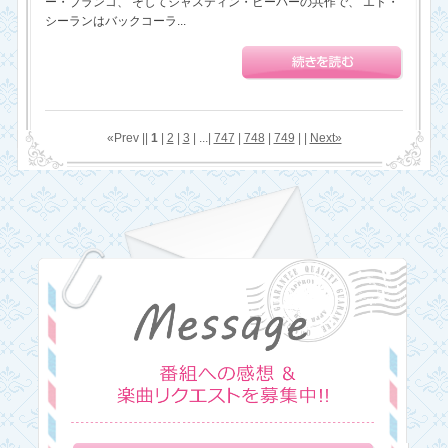
ー・ブランコ、 そしてジャスティン・ビーバーの共作で、 エド・
シーランはバックコーラ...
«Prev ||
1
|
2
|
3
| ...|
747
|
748
|
749
| |
Next»