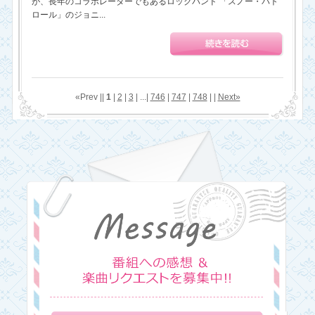
が、長年のコラボレーターでもあるロックバンド 「スノー・パト
ロール」のジョニ...
«Prev ||
1
|
2
|
3
| ...|
746
|
747
|
748
| |
Next»