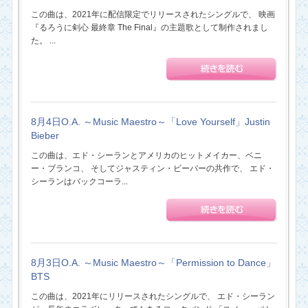
この曲は、2021年に配信限定でリリースされたシングルで、 映画
『るろうに剣心 最終章 The Final』の主題歌として制作されまし
た。 ...
8月4日O.A. ～Music Maestro～「Love Yourself」Justin
Bieber
この曲は、エド・シーランとアメリカのヒットメイカー、ベニ
ー・ブランコ、 そしてジャスティン・ビーバーの共作で、 エド・
シーランはバックコーラ...
8月3日O.A. ～Music Maestro～「Permission to Dance」
BTS
この曲は、2021年にリリースされたシングルで、 エド・シーラン