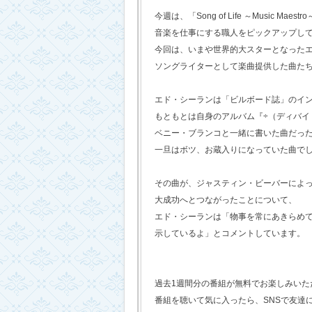
今週は、「Song of Life ～Music Maestr
音楽を仕事にする職人をピックアップし
今回は、いまや世界的大スターとなった
ソングライターとして楽曲提供した曲た
エド・シーランは「ビルボード誌」のイ
もともとは自身のアルバム『÷（ディバイ
ベニー・ブランコと一緒に書いた曲だっ
一旦はボツ、お蔵入りになっていた曲で
その曲が、ジャスティン・ビーバーによ
大成功へとつながったことについて、
エド・シーランは「物事を常にあきらめ
示しているよ」とコメントしています。
過去1週間分の番組が無料でお楽しみいただけ
番組を聴いて気に入ったら、SNSで友達