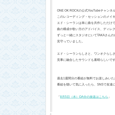
ONE OK ROCKの公式YouTubeチャンネ
このレコーディング・セッションのメイ
エド・シーランは単に曲を共作しただけ
曲の構成や歌い方のアドバイス、ディレ
ずっと一緒にスタジオにいてTAKAさん
見守っていました。
エド・シーランらしさと、ワンオクらし
見事に融合したサウンドも素晴らしいで
過去1週間分の番組が無料でお楽しみいただけ
番組を聴いて気に入ったら、SNSで友達
「
8月5日（水）OA分の放送はこちら
」