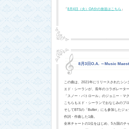
「
8月4日（火）OA分の放送はこちら
」
8月3日O.A. ～Music Maest
この曲は、2021年にリリースされたシン
エド・シーランが、長年のコラボレータ
「スノー・パトロール」のジョニー・マ
こちらもエド・シーランでおなじみのプ
そしてBTSの「Butter」にも参加した
作詞・作曲した1曲。
全米チャートの1位をはじめ、5カ国のチ