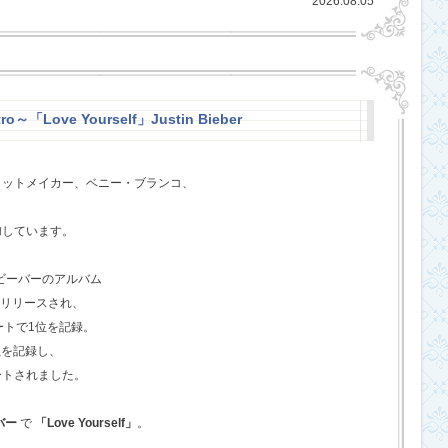
2026.08.05
ro～「Love Yourself」Justin Bieber
ヒットメイカー、ベニー・ブランコ、
、
加しています。
・ビーバーのアルバム
てリリースされ、
ートで1位を記録。
位を記録し、
ートされました。
バー
で
「Love Yourself」
。