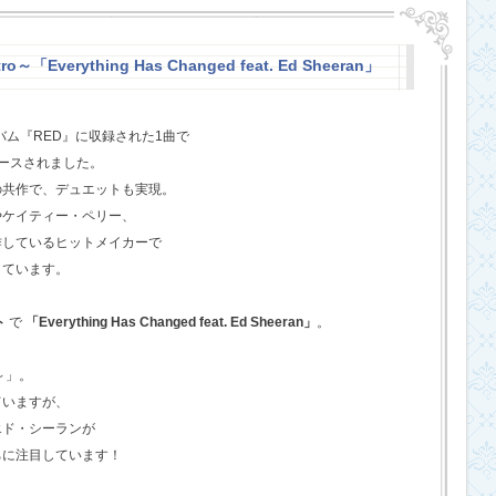
o～「Everything Has Changed feat. Ed Sheeran」
バム『RED』に収録された1曲で
ースされました。
の共作で、デュエットも実現。
やケイティー・ペリー、
作しているヒットメイカーで
しています。
ト
で
「Everything Has Changed feat. Ed Sheeran」
。
o～」。
ていますが、
エド・シーランが
ちに注目しています！