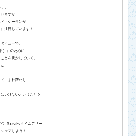
o～」。
ていますが、
エド・シーランが
ちに注目しています！
ンタビューで、
ド）』のために
たことを明かしていて、
した。
って生まれ変わり
てはいけないということを
るradikoタイムフリー
にシェアしよう！