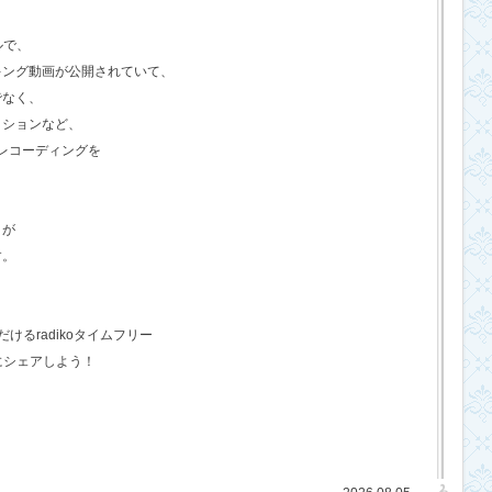
ルで、
キング動画が公開されていて、
でなく、
クションなど、
のレコーディングを
さが
す。
るradikoタイムフリー
にシェアしよう！