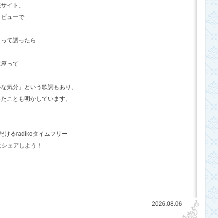
報サイト、
タビューで
？って誘ったら
に座って
いな気分」という歌詞もあり、
ったことも明かしています。
るradikoタイムフリー
にシェアしよう！
2026.08.06