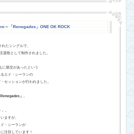
stro～「Renegades」ONE OK ROCK
スされたシングルで、
l』の主題歌として制作されました。
ともに親交があったという
あるエド・シーランの
グ・セッションが行われました。
Renegades」
。
o～」。
ていますが、
エド・シーランが
ちに注目しています！