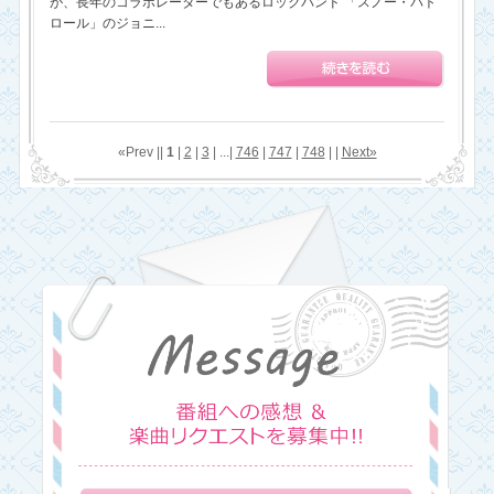
が、長年のコラボレーターでもあるロックバンド 「スノー・パト
ロール」のジョニ...
«Prev ||
1
|
2
|
3
| ...|
746
|
747
|
748
| |
Next»