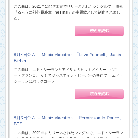
この曲は、2021年に配信限定でリリースされたシングルで、 映画
『るろうに剣心 最終章 The Final』の主題歌として制作されまし
た。 ...
8月4日O.A. ～Music Maestro～「Love Yourself」Justin
Bieber
この曲は、エド・シーランとアメリカのヒットメイカー、ベニ
ー・ブランコ、 そしてジャスティン・ビーバーの共作で、 エド・
シーランはバックコーラ...
8月3日O.A. ～Music Maestro～「Permission to Dance」
BTS
この曲は、2021年にリリースされたシングルで、 エド・シーラン