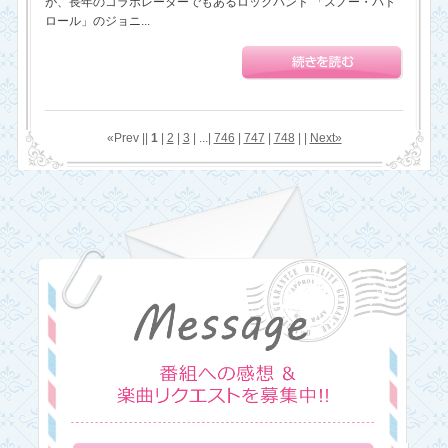
が、長年のコラボレーターでもあるロックバンド 「スノー・パト
ロール」のジョニ...
«Prev ||
1
|
2
|
3
| ...|
746
|
747
|
748
| |
Next»