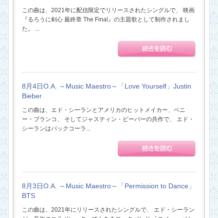
この曲は、2021年に配信限定でリリースされたシングルで、 映画
『るろうに剣心 最終章 The Final』の主題歌として制作されまし
た。 ...
8月4日O.A. ～Music Maestro～「Love Yourself」Justin
Bieber
この曲は、エド・シーランとアメリカのヒットメイカー、ベニ
ー・ブランコ、 そしてジャスティン・ビーバーの共作で、 エド・
シーランはバックコーラ...
8月3日O.A. ～Music Maestro～「Permission to Dance」
BTS
この曲は、2021年にリリースされたシングルで、 エド・シーラン