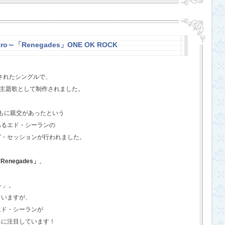
stro～「Renegades」ONE OK ROCK
スされたシングルで、
l』の主題歌として制作されました。
ともに親交があったという
あるエド・シーランの
グ・セッションが行われました。
Renegades」
。
o～」。
ていますが、
エド・シーランが
ちに注目しています！