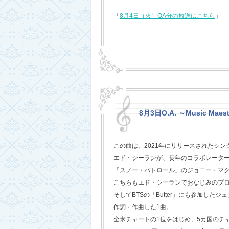
「
8月4日（火）OA分の放送はこちら
」
8月3日O.A. ～Music Maest
この曲は、2021年にリリースされたシン
エド・シーランが、長年のコラボレータ
「スノー・パトロール」のジョニー・マ
こちらもエド・シーランでおなじみのプ
そしてBTSの「Butter」にも参加した
作詞・作曲した1曲。
全米チャートの1位をはじめ、5カ国のチ