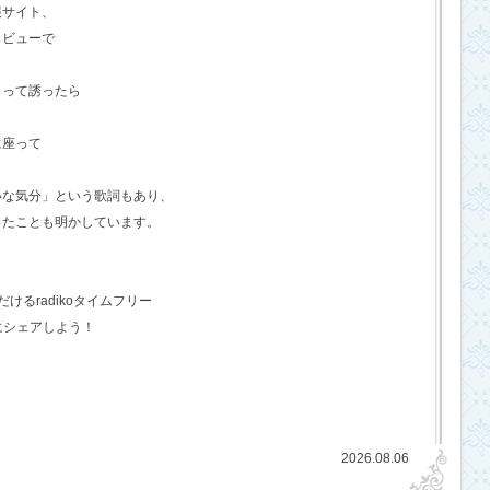
報サイト、
タビューで
？って誘ったら
に座って
いな気分」という歌詞もあり、
ったことも明かしています。
るradikoタイムフリー
にシェアしよう！
2026.08.06