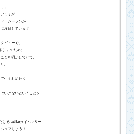
o～」。
ていますが、
エド・シーランが
ちに注目しています！
ンタビューで、
ド）』のために
たことを明かしていて、
した。
って生まれ変わり
てはいけないということを
るradikoタイムフリー
にシェアしよう！