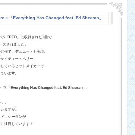
o～「Everything Has Changed feat. Ed Sheeran」
バム『RED』に収録された1曲で
ースされました。
の共作で、デュエットも実現。
やケイティー・ペリー、
作しているヒットメイカーで
しています。
ト
で
「Everything Has Changed feat. Ed Sheeran」
。
o～」。
ていますが、
エド・シーランが
ちに注目しています！