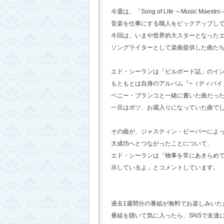
今週は、「Song of Life ～Music Maestr
音楽を仕事にする職人をピックアップし
今回は、いまや世界的大スターとなった
ソングライターとして楽曲提供した曲た
エド・シーランは「ビルボード誌」のイ
もともとは自身のアルバム『÷（ディバイ
ベニー・ブランコと一緒に書いた曲だっ
一旦はボツ、お蔵入りになっていた曲で
その曲が、ジャスティン・ビーバーによ
大成功へとつながったことについて、
エド・シーランは「物事を常にあきらめ
示しているよ」とコメントしています。
過去1週間分の番組が無料でお楽しみいただけ
番組を聴いて気に入ったら、SNSで友達