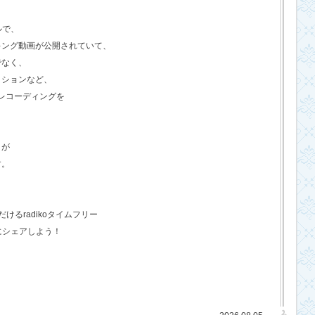
ルで、
キング動画が公開されていて、
でなく、
クションなど、
のレコーディングを
さが
す。
るradikoタイムフリー
にシェアしよう！