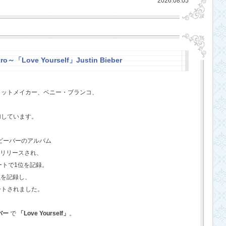
2026.08.05
ro～「Love Yourself」Justin Bieber
ヒットメイカー、ベニー・ブランコ、
、
加しています。
・ビーバーのアルバム
てリリースされ、
ートで1位を記録。
位を記録し、
ートされました。
バー
で
「Love Yourself」
。