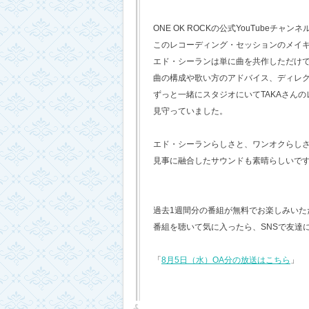
ONE OK ROCKの公式YouTubeチャンネ
このレコーディング・セッションのメイ
エド・シーランは単に曲を共作しただけ
曲の構成や歌い方のアドバイス、ディレ
ずっと一緒にスタジオにいてTAKAさん
見守っていました。
エド・シーランらしさと、ワンオクらし
見事に融合したサウンドも素晴らしいで
過去1週間分の番組が無料でお楽しみいただけ
番組を聴いて気に入ったら、SNSで友達
「
8月5日（水）OA分の放送はこちら
」