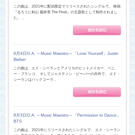
この曲は、2021年に配信限定でリリースされたシングルで、 映画
『るろうに剣心 最終章 The Final』の主題歌として制作されまし
た。 ...
8月4日O.A. ～Music Maestro～「Love Yourself」Justin
Bieber
この曲は、エド・シーランとアメリカのヒットメイカー、ベニ
ー・ブランコ、 そしてジャスティン・ビーバーの共作で、 エド・
シーランはバックコーラ...
8月3日O.A. ～Music Maestro～「Permission to Dance」
BTS
この曲は、2021年にリリースされたシングルで、 エド・シーラン