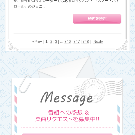
が、長年のコラボレーターでもあるロックバンド 「スノー・パト
ロール」のジョニ...
«Prev ||
1
|
2
|
3
| ...|
746
|
747
|
748
| |
Next»