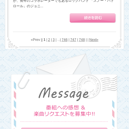
が、長年のコラボレーターでもあるロックバンド 「スノー・パト
ロール」のジョニ...
«Prev ||
1
|
2
|
3
| ...|
746
|
747
|
748
| |
Next»