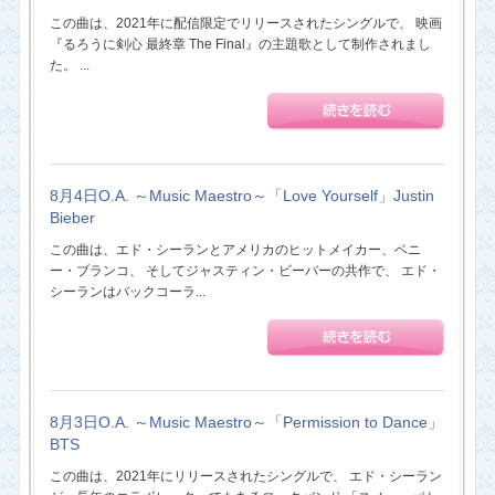
この曲は、2021年に配信限定でリリースされたシングルで、 映画
『るろうに剣心 最終章 The Final』の主題歌として制作されまし
た。 ...
8月4日O.A. ～Music Maestro～「Love Yourself」Justin
Bieber
この曲は、エド・シーランとアメリカのヒットメイカー、ベニ
ー・ブランコ、 そしてジャスティン・ビーバーの共作で、 エド・
シーランはバックコーラ...
8月3日O.A. ～Music Maestro～「Permission to Dance」
BTS
この曲は、2021年にリリースされたシングルで、 エド・シーラン