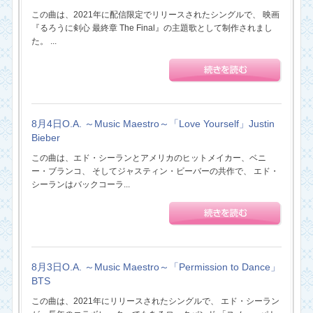
この曲は、2021年に配信限定でリリースされたシングルで、 映画
『るろうに剣心 最終章 The Final』の主題歌として制作されまし
た。 ...
8月4日O.A. ～Music Maestro～「Love Yourself」Justin
Bieber
この曲は、エド・シーランとアメリカのヒットメイカー、ベニ
ー・ブランコ、 そしてジャスティン・ビーバーの共作で、 エド・
シーランはバックコーラ...
8月3日O.A. ～Music Maestro～「Permission to Dance」
BTS
この曲は、2021年にリリースされたシングルで、 エド・シーラン