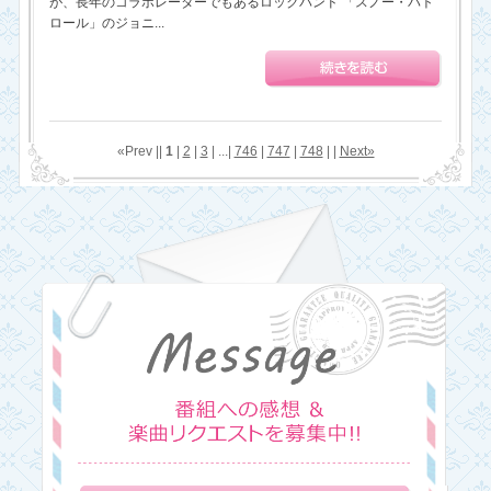
が、長年のコラボレーターでもあるロックバンド 「スノー・パト
ロール」のジョニ...
«Prev ||
1
|
2
|
3
| ...|
746
|
747
|
748
| |
Next»