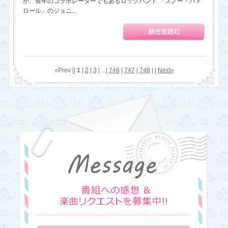
が、長年のコラボレーターでもあるロックバンド 「スノー・パト
ロール」のジョニ...
«Prev ||
1
|
2
|
3
| ...|
746
|
747
|
748
| |
Next»