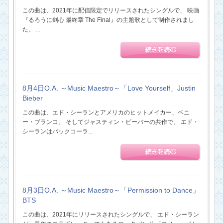
この曲は、2021年に配信限定でリリースされたシングルで、 映画
『るろうに剣心 最終章 The Final』の主題歌として制作されまし
た。 ...
8月4日O.A. ～Music Maestro～「Love Yourself」Justin
Bieber
この曲は、エド・シーランとアメリカのヒットメイカー、ベニ
ー・ブランコ、 そしてジャスティン・ビーバーの共作で、 エド・
シーランはバックコーラ...
8月3日O.A. ～Music Maestro～「Permission to Dance」
BTS
この曲は、2021年にリリースされたシングルで、 エド・シーラン