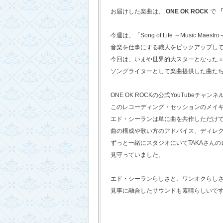
お届けした楽曲は、
ONE OK ROCK
で
「
今週は、「Song of Life ～Music Maestr
音楽を仕事にする職人をピックアップし
今回は、いまや世界的大スターとなった
ソングライターとして楽曲提供した曲た
ONE OK ROCKの公式YouTubeチャンネ
このレコーディング・セッションのメイ
エド・シーランは単に曲を共作しただけ
曲の構成や歌い方のアドバイス、ディレ
ずっと一緒にスタジオにいてTAKAさん
見守っていました。
エド・シーランらしさと、ワンオクらし
見事に融合したサウンドも素晴らしいで