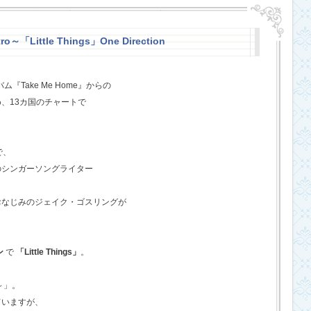
o～「Little Things」One Direction
『Take Me Home』からの
、13カ国のチャートで
で、
のシンガーソングライター
おなじみのジェイク・ゴスリングが
ン
で
「Little Things」
。
o～」。
ていますが、