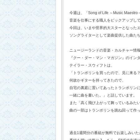
今週は、「Song of Life ～Music Maestr
音楽を仕事にする職人をピックアップし
今回は、いまや世界的大スターとなった
ソングライターとして楽曲提供した曲た
ニュージーランドの音楽・カルチャー情
『クー・ダー・マン・マガジン』のイン
テイラー・スウィフトは、
「トランポリンを買ったので、見に来る
何故かギターを持ってきたので、
自宅の裏庭に置いてあったトランポリン
一緒に曲を書いた。」と話しています。
また「高く飛び上がって舞っているみた
曲の一部はトランポリンを跳ね回って作
過去1週間分の番組が無料でお楽しみいただけ