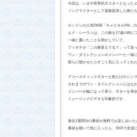
今回は、いまや世界的大スターとなった
ソングライターとして楽曲提供した曲た
ロンドンの人気FM局「キャピタルFM」
エド・シーランは、この曲を17歳の時に
一緒に書いたことを明かしていて、
フィオナが「この曲覚えてる？」って送
ワン・ダイレクションのメンバーと一緒
彼らに聴かせたらすごく気に入ってくれ
アコースティックギターと歌だけのシン
それまでのワン・ダイレクションにはな
メンバーが輪になって座り、ギターを弾
ミュージックビデオも印象的です。
過去1週間分の番組が無料でお楽しみいただけ
番組を聴いて気に入ったら、SNSで友達