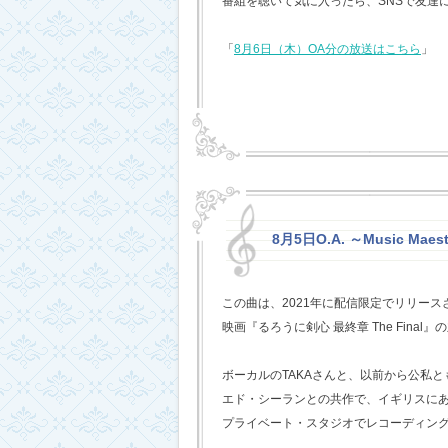
番組を聴いて気に入ったら、SNSで友達
「
8月6日（木）OA分の放送はこちら
」
8月5日O.A. ～Music Mae
この曲は、2021年に配信限定でリリー
映画『るろうに剣心 最終章 The Fina
ボーカルのTAKAさんと、以前から公私
エド・シーランとの共作で、イギリスに
プライベート・スタジオでレコーディン