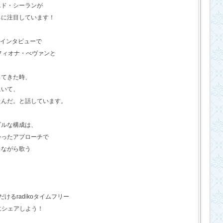
エド・シーランが
ちに注目しています！
のインタビューで
フィオナ・べヴァンと
ってきた時、
にいて、
たんだ。と話しています。
プルな構成は、
かったアプローチで
きながら歌う
るradikoタイムフリー
にシェアしよう！