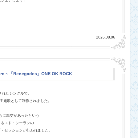
にシェアしよう！
2026.08.06
stro～「Renegades」ONE OK ROCK
スされたシングルで、
l』の主題歌として制作されました。
ともに親交があったという
あるエド・シーランの
グ・セッションが行われました。