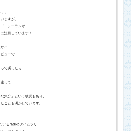
o～」。
ていますが、
エド・シーランが
ちに注目しています！
報サイト、
タビューで
？って誘ったら
に座って
いな気分」という歌詞もあり、
ったことも明かしています。
るradikoタイムフリー