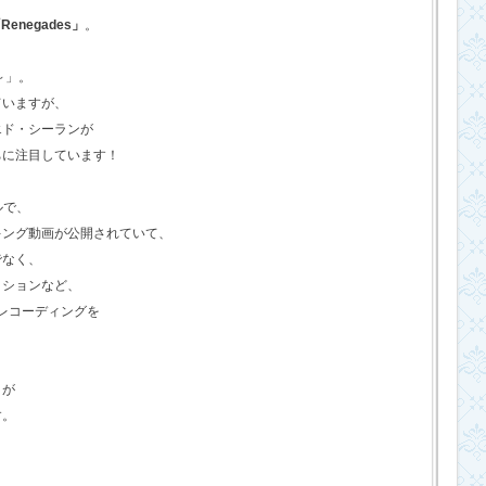
Renegades」
。
o～」。
ていますが、
エド・シーランが
ちに注目しています！
ルで、
キング動画が公開されていて、
でなく、
クションなど、
のレコーディングを
さが
す。