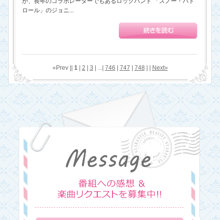
が、長年のコラボレーターでもあるロックバンド 「スノー・パト
ロール」のジョニ...
«Prev ||
1
|
2
|
3
| ...|
746
|
747
|
748
| |
Next»