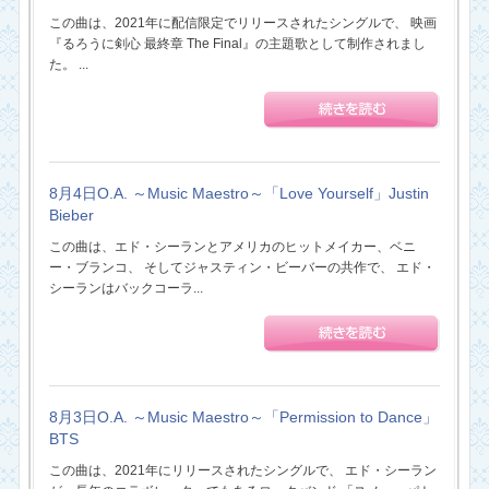
この曲は、2021年に配信限定でリリースされたシングルで、 映画
『るろうに剣心 最終章 The Final』の主題歌として制作されまし
た。 ...
8月4日O.A. ～Music Maestro～「Love Yourself」Justin
Bieber
この曲は、エド・シーランとアメリカのヒットメイカー、ベニ
ー・ブランコ、 そしてジャスティン・ビーバーの共作で、 エド・
シーランはバックコーラ...
8月3日O.A. ～Music Maestro～「Permission to Dance」
BTS
この曲は、2021年にリリースされたシングルで、 エド・シーラン