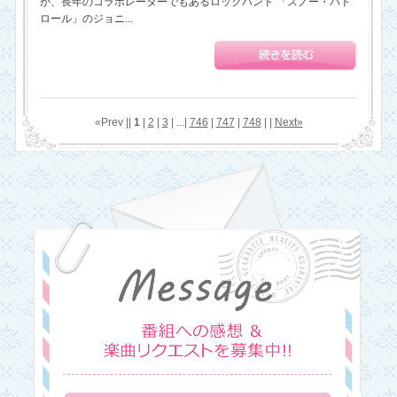
が、長年のコラボレーターでもあるロックバンド 「スノー・パト
ロール」のジョニ...
«Prev ||
1
|
2
|
3
| ...|
746
|
747
|
748
| |
Next»