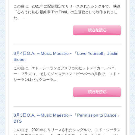
この曲は、2021年に配信限定でリリースされたシングルで、 映画
『るろうに剣心 最終章 The Final』の主題歌として制作されまし
た。 ...
8月4日O.A. ～Music Maestro～「Love Yourself」Justin
Bieber
この曲は、エド・シーランとアメリカのヒットメイカー、ベニ
ー・ブランコ、 そしてジャスティン・ビーバーの共作で、 エド・
シーランはバックコーラ...
8月3日O.A. ～Music Maestro～「Permission to Dance」
BTS
この曲は、2021年にリリースされたシングルで、 エド・シーラン