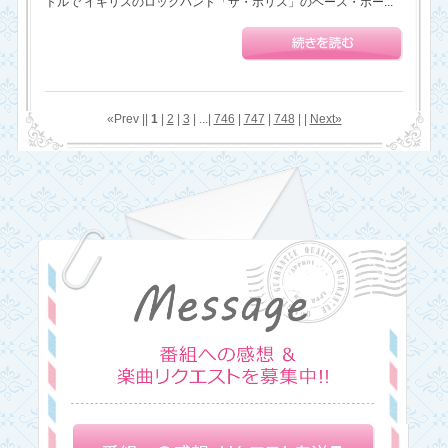
トルで イギリスのロックバンド「ザ・ポリス」のベース・ボー...
«Prev ||
1
|
2
|
3
| ...|
746
|
747
|
748
| |
Next»