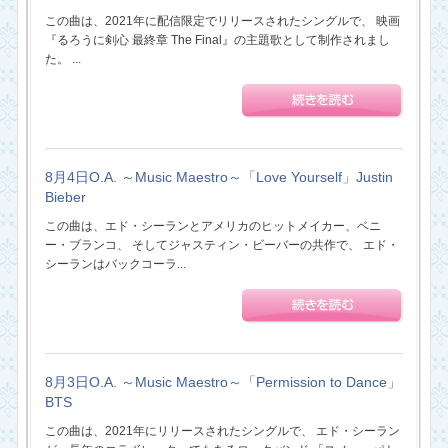
この曲は、2021年に配信限定でリリースされたシングルで、 映画
『るろうに剣心 最終章 The Final』の主題歌として制作されまし
た。 ...
8月4日O.A. ～Music Maestro～「Love Yourself」Justin
Bieber
この曲は、エド・シーランとアメリカのヒットメイカー、ベニ
ー・ブランコ、 そしてジャスティン・ビーバーの共作で、 エド・
シーランはバックコーラ...
8月3日O.A. ～Music Maestro～「Permission to Dance」
BTS
この曲は、2021年にリリースされたシングルで、 エド・シーラン