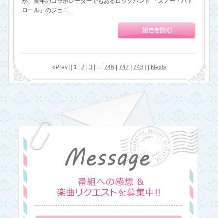
が、長年のコラボレーターでもあるロックバンド 「スノー・パト
ロール」のジョニ...
«Prev ||
1
|
2
|
3
| ...|
746
|
747
|
748
| |
Next»