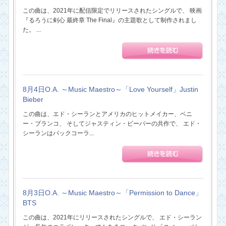
この曲は、2021年に配信限定でリリースされたシングルで、 映画
『るろうに剣心 最終章 The Final』の主題歌として制作されまし
た。 ...
8月4日O.A. ～Music Maestro～「Love Yourself」Justin
Bieber
この曲は、エド・シーランとアメリカのヒットメイカー、ベニ
ー・ブランコ、 そしてジャスティン・ビーバーの共作で、 エド・
シーランはバックコーラ...
8月3日O.A. ～Music Maestro～「Permission to Dance」
BTS
この曲は、2021年にリリースされたシングルで、 エド・シーラン