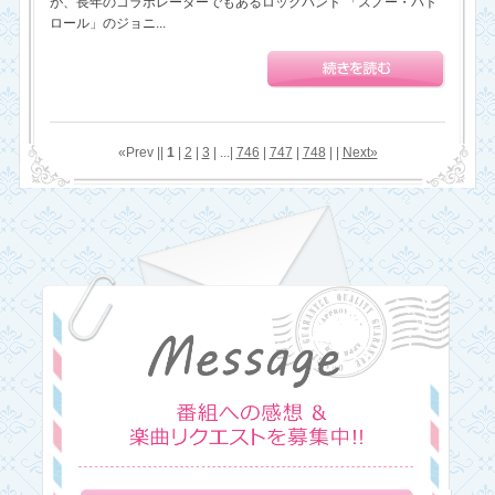
が、長年のコラボレーターでもあるロックバンド 「スノー・パト
ロール」のジョニ...
«Prev ||
1
|
2
|
3
| ...|
746
|
747
|
748
| |
Next»