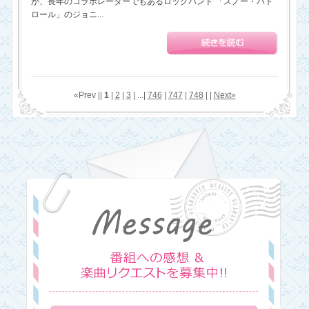
が、長年のコラボレーターでもあるロックバンド 「スノー・パト
ロール」のジョニ...
«Prev ||
1
|
2
|
3
| ...|
746
|
747
|
748
| |
Next»