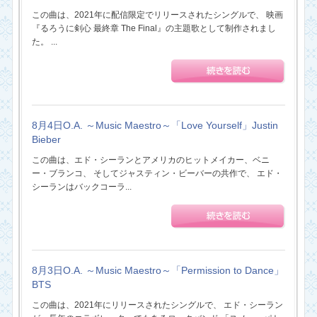
この曲は、2021年に配信限定でリリースされたシングルで、 映画
『るろうに剣心 最終章 The Final』の主題歌として制作されまし
た。 ...
8月4日O.A. ～Music Maestro～「Love Yourself」Justin
Bieber
この曲は、エド・シーランとアメリカのヒットメイカー、ベニ
ー・ブランコ、 そしてジャスティン・ビーバーの共作で、 エド・
シーランはバックコーラ...
8月3日O.A. ～Music Maestro～「Permission to Dance」
BTS
この曲は、2021年にリリースされたシングルで、 エド・シーラン