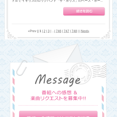
トルで イギリスのロックバンド「ザ・ポリス」のベース・ボー...
«Prev ||
1
|
2
|
3
| ...|
746
|
747
|
748
| |
Next»