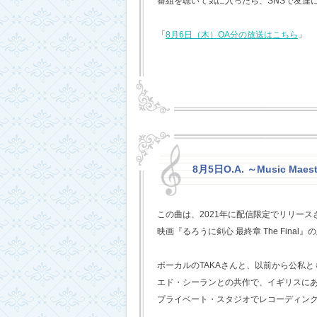
番組を聴いて気に入ったら、SNSで友達
「
8月6日（木）OA分の放送はこちら
」
8月5日O.A. ～Music Mae
この曲は、2021年に配信限定でリリー
映画『るろうに剣心 最終章 The Fina
ボーカルのTAKAさんと、以前から公私
エド・シーランとの共作で、イギリスに
プライベート・スタジオでレコーディン