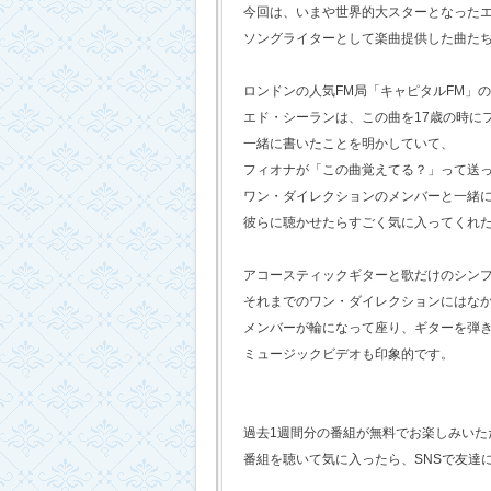
今回は、いまや世界的大スターとなった
ソングライターとして楽曲提供した曲た
ロンドンの人気FM局「キャピタルFM」
エド・シーランは、この曲を17歳の時に
一緒に書いたことを明かしていて、
フィオナが「この曲覚えてる？」って送
ワン・ダイレクションのメンバーと一緒
彼らに聴かせたらすごく気に入ってくれ
アコースティックギターと歌だけのシン
それまでのワン・ダイレクションにはな
メンバーが輪になって座り、ギターを弾
ミュージックビデオも印象的です。
過去1週間分の番組が無料でお楽しみいただけ
番組を聴いて気に入ったら、SNSで友達