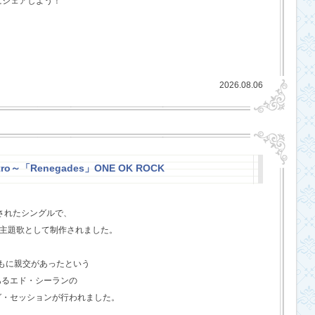
にシェアしよう！
2026.08.06
stro～「Renegades」ONE OK ROCK
スされたシングルで、
l』の主題歌として制作されました。
ともに親交があったという
あるエド・シーランの
グ・セッションが行われました。