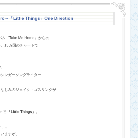
o～「Little Things」One Direction
『Take Me Home』からの
、13カ国のチャートで
で、
のシンガーソングライター
おなじみのジェイク・ゴスリングが
ン
で
「Little Things」
。
o～」。
ていますが、