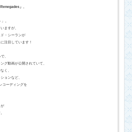
Renegades」
。
o～」。
ていますが、
エド・シーランが
ちに注目しています！
ルで、
キング動画が公開されていて、
でなく、
クションなど、
のレコーディングを
さが
す。