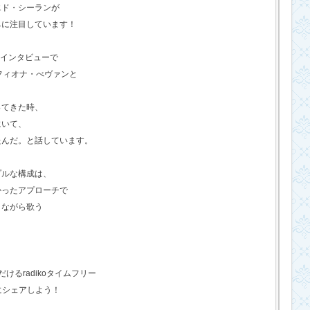
エド・シーランが
ちに注目しています！
のインタビューで
フィオナ・べヴァンと
ってきた時、
にいて、
たんだ。と話しています。
プルな構成は、
かったアプローチで
きながら歌う
るradikoタイムフリー
にシェアしよう！