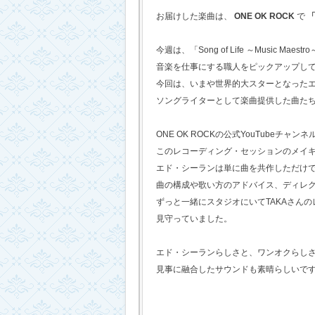
お届けした楽曲は、
ONE OK ROCK
で
「
今週は、「Song of Life ～Music Maestr
音楽を仕事にする職人をピックアップし
今回は、いまや世界的大スターとなった
ソングライターとして楽曲提供した曲た
ONE OK ROCKの公式YouTubeチャンネ
このレコーディング・セッションのメイ
エド・シーランは単に曲を共作しただけ
曲の構成や歌い方のアドバイス、ディレ
ずっと一緒にスタジオにいてTAKAさん
見守っていました。
エド・シーランらしさと、ワンオクらし
見事に融合したサウンドも素晴らしいで