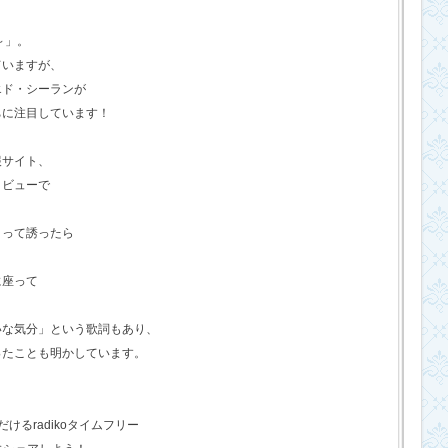
o～」。
ていますが、
エド・シーランが
ちに注目しています！
報サイト、
タビューで
？って誘ったら
に座って
いな気分」という歌詞もあり、
ったことも明かしています。
るradikoタイムフリー