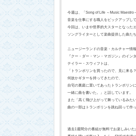
今週は、「Song of Life ～Music Maestr
音楽を仕事にする職人をピックアップし
今回は、いまや世界的大スターとなった
ソングライターとして楽曲提供した曲た
ニュージーランドの音楽・カルチャー情
『クー・ダー・マン・マガジン』のイン
テイラー・スウィフトは、
「トランポリンを買ったので、見に来る
何故かギターを持ってきたので、
自宅の裏庭に置いてあったトランポリン
一緒に曲を書いた。」と話しています。
また「高く飛び上がって舞っているみた
曲の一部はトランポリンを跳ね回って作
過去1週間分の番組が無料でお楽しみいただけ