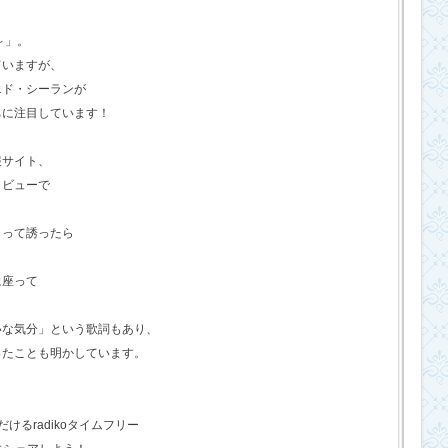
o～」。
ていますが、
エド・シーランが
ちに注目しています！
報サイト、
タビューで
？って誘ったら
に座って
いな気分」という歌詞もあり、
ったことも明かしています。
るradikoタイムフリー