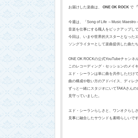
お届けした楽曲は、
ONE OK ROCK
で
「
今週は、「Song of Life ～Music Maestr
音楽を仕事にする職人をピックアップし
今回は、いまや世界的大スターとなった
ソングライターとして楽曲提供した曲た
ONE OK ROCKの公式YouTubeチャンネ
このレコーディング・セッションのメイ
エド・シーランは単に曲を共作しただけ
曲の構成や歌い方のアドバイス、ディレ
ずっと一緒にスタジオにいてTAKAさん
見守っていました。
エド・シーランらしさと、ワンオクらし
見事に融合したサウンドも素晴らしいで