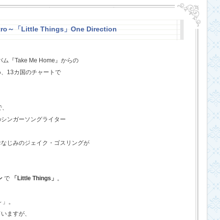
o～「Little Things」One Direction
『Take Me Home』からの
、13カ国のチャートで
で、
のシンガーソングライター
おなじみのジェイク・ゴスリングが
ン
で
「Little Things」
。
o～」。
ていますが、