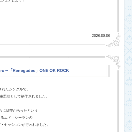
にシェアしよう！
2026.08.06
stro～「Renegades」ONE OK ROCK
スされたシングルで、
l』の主題歌として制作されました。
ともに親交があったという
あるエド・シーランの
グ・セッションが行われました。