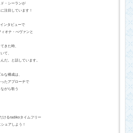
エド・シーランが
ちに注目しています！
のインタビューで
フィオナ・べヴァンと
ってきた時、
にいて、
たんだ。と話しています。
プルな構成は、
かったアプローチで
きながら歌う
るradikoタイムフリー
にシェアしよう！