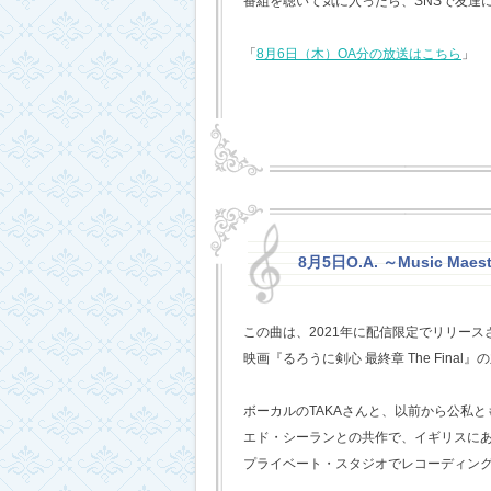
番組を聴いて気に入ったら、SNSで友達
「
8月6日（木）OA分の放送はこちら
」
8月5日O.A. ～Music Mae
この曲は、2021年に配信限定でリリー
映画『るろうに剣心 最終章 The Fina
ボーカルのTAKAさんと、以前から公私
エド・シーランとの共作で、イギリスに
プライベート・スタジオでレコーディン