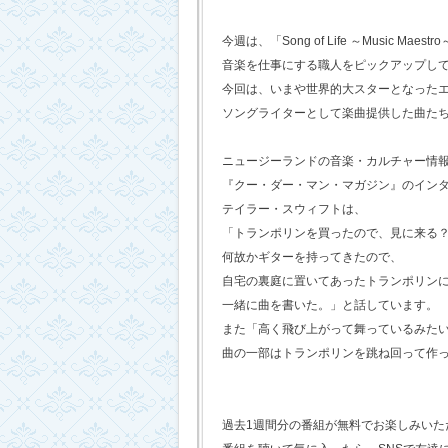
今週は、「Song of Life ～Music Maestr
音楽を仕事にする職人をピックアップし
今回は、いまや世界的大スターとなった
ソングライターとして楽曲提供した曲た
ニュージーランドの音楽・カルチャー情
『クー・ダー・マン・マガジン』のイン
テイラー・スウィフトは、
「トランポリンを買ったので、見に来る
何故かギターを持ってきたので、
自宅の裏庭に置いてあったトランポリン
一緒に曲を書いた。」と話しています。
また「高く飛び上がって舞っているみた
曲の一部はトランポリンを跳ね回って作
過去1週間分の番組が無料でお楽しみいただけ