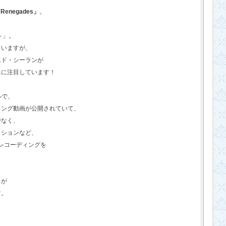
Renegades」
。
o～」。
ていますが、
エド・シーランが
ちに注目しています！
ルで、
キング動画が公開されていて、
でなく、
クションなど、
のレコーディングを
さが
す。