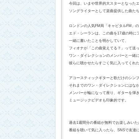
今回は、いまや世界的大スターとなった
ソングライターとして楽曲提供した曲た
ロンドンの人気FM局「キャピタルFM」
エド・シーランは、この曲を17歳の時に
一緒に書いたことを明かしていて、
フィオナが「この曲覚えてる？」って送
ワン・ダイレクションのメンバーと一緒
彼らに聴かせたらすごく気に入ってくれ
アコースティックギターと歌だけのシン
それまでのワン・ダイレクションにはな
メンバーが輪になって座り、ギターを弾
ミュージックビデオも印象的です。
過去1週間分の番組が無料でお楽しみいただけ
番組を聴いて気に入ったら、SNSで友達