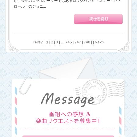
が、長年のコラボレーターでもあるロックバンド 「スノー・パト
ロール」のジョニ...
«Prev ||
1
|
2
|
3
| ...|
746
|
747
|
748
| |
Next»