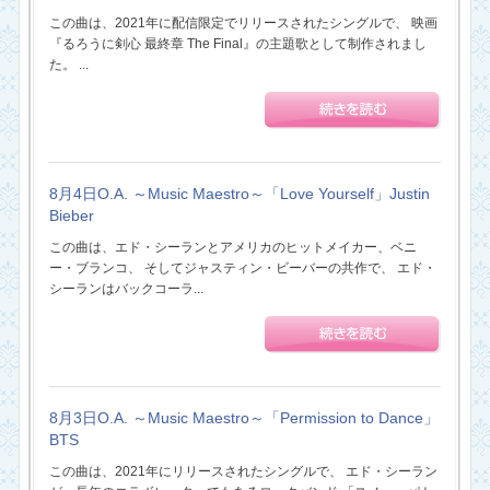
この曲は、2021年に配信限定でリリースされたシングルで、 映画
『るろうに剣心 最終章 The Final』の主題歌として制作されまし
た。 ...
8月4日O.A. ～Music Maestro～「Love Yourself」Justin
Bieber
この曲は、エド・シーランとアメリカのヒットメイカー、ベニ
ー・ブランコ、 そしてジャスティン・ビーバーの共作で、 エド・
シーランはバックコーラ...
8月3日O.A. ～Music Maestro～「Permission to Dance」
BTS
この曲は、2021年にリリースされたシングルで、 エド・シーラン