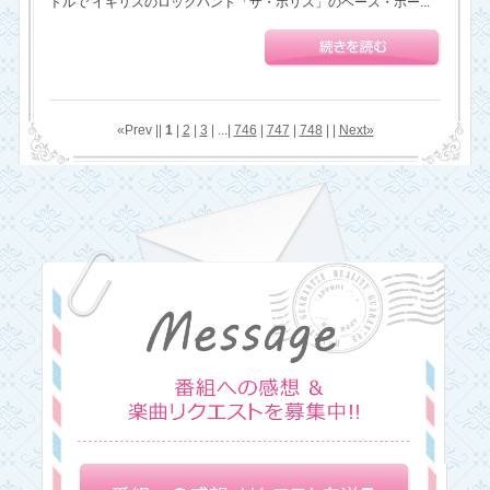
トルで イギリスのロックバンド「ザ・ポリス」のベース・ボー...
«Prev ||
1
|
2
|
3
| ...|
746
|
747
|
748
| |
Next»