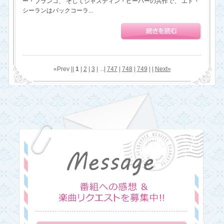
ー・ブランコ、 そしてジャスティン・ビーバーの共作で、 エド・
シーランはバックコーラ...
«Prev ||
1
|
2
|
3
| ...|
747
|
748
|
749
| |
Next»