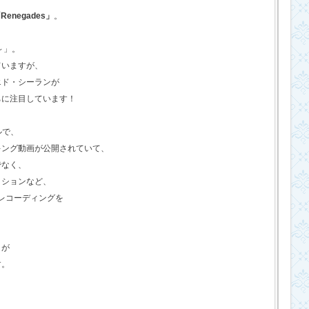
Renegades」
。
o～」。
ていますが、
エド・シーランが
ちに注目しています！
ルで、
キング動画が公開されていて、
でなく、
クションなど、
のレコーディングを
さが
す。