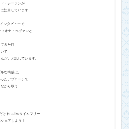
エド・シーランが
ちに注目しています！
のインタビューで
フィオナ・べヴァンと
ってきた時、
にいて、
たんだ。と話しています。
プルな構成は、
かったアプローチで
きながら歌う
るradikoタイムフリー
にシェアしよう！