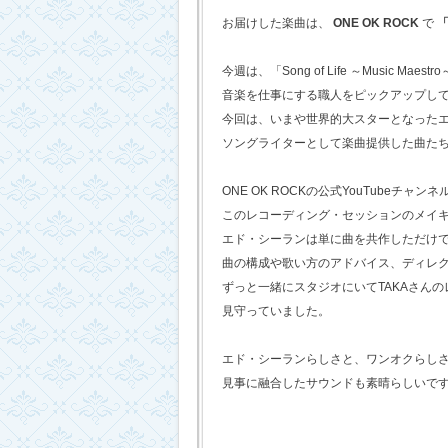
お届けした楽曲は、
ONE OK ROCK
で
「
今週は、「Song of Life ～Music Maestr
音楽を仕事にする職人をピックアップし
今回は、いまや世界的大スターとなった
ソングライターとして楽曲提供した曲た
ONE OK ROCKの公式YouTubeチャンネ
このレコーディング・セッションのメイ
エド・シーランは単に曲を共作しただけ
曲の構成や歌い方のアドバイス、ディレ
ずっと一緒にスタジオにいてTAKAさん
見守っていました。
エド・シーランらしさと、ワンオクらし
見事に融合したサウンドも素晴らしいで