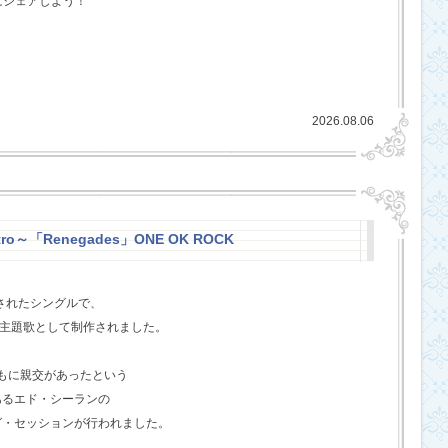
にシェアしよう！
2026.08.06
stro～「Renegades」ONE OK ROCK
スされたシングルで、
l』の主題歌として制作されました。
ともに親交があったという
あるエド・シーランの
グ・セッションが行われました。