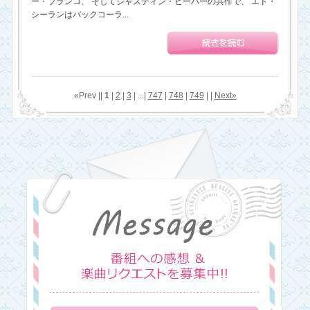
ー・ブランコ、 そしてジャスティン・ビーバーの共作で、 エド・
シーランはバックコーラ...
«Prev ||
1
|
2
|
3
| ...|
747
|
748
|
749
| |
Next»