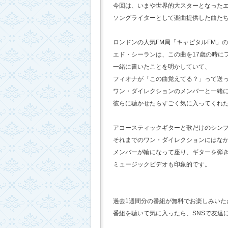
今回は、いまや世界的大スターとなった
ソングライターとして楽曲提供した曲た
ロンドンの人気FM局「キャピタルFM」
エド・シーランは、この曲を17歳の時に
一緒に書いたことを明かしていて、
フィオナが「この曲覚えてる？」って送
ワン・ダイレクションのメンバーと一緒
彼らに聴かせたらすごく気に入ってくれ
アコースティックギターと歌だけのシン
それまでのワン・ダイレクションにはな
メンバーが輪になって座り、ギターを弾
ミュージックビデオも印象的です。
過去1週間分の番組が無料でお楽しみいただけ
番組を聴いて気に入ったら、SNSで友達