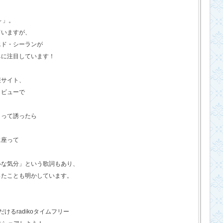
o～」。
ていますが、
エド・シーランが
ちに注目しています！
報サイト、
タビューで
？って誘ったら
に座って
いな気分」という歌詞もあり、
ったことも明かしています。
るradikoタイムフリー