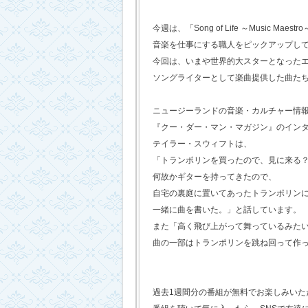
今週は、「Song of Life ～Music Maestr
音楽を仕事にする職人をピックアップし
今回は、いまや世界的大スターとなった
ソングライターとして楽曲提供した曲た
ニュージーランドの音楽・カルチャー情
『クー・ダー・マン・マガジン』のイン
テイラー・スウィフトは、
「トランポリンを買ったので、見に来る
何故かギターを持ってきたので、
自宅の裏庭に置いてあったトランポリン
一緒に曲を書いた。」と話しています。
また「高く飛び上がって舞っているみた
曲の一部はトランポリンを跳ね回って作
過去1週間分の番組が無料でお楽しみいただけ