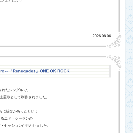
にシェアしよう！
2026.08.06
stro～「Renegades」ONE OK ROCK
スされたシングルで、
l』の主題歌として制作されました。
ともに親交があったという
あるエド・シーランの
グ・セッションが行われました。