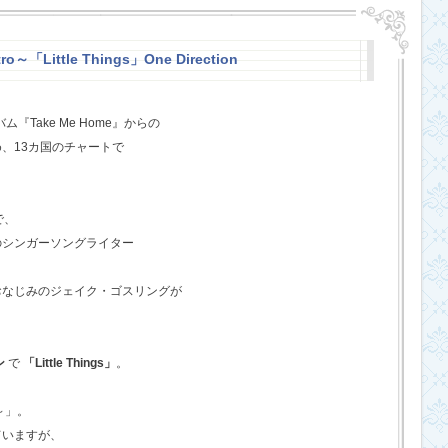
o～「Little Things」One Direction
『Take Me Home』からの
、13カ国のチャートで
で、
のシンガーソングライター
おなじみのジェイク・ゴスリングが
ン
で
「Little Things」
。
o～」。
ていますが、