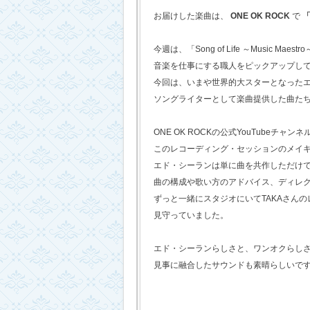
お届けした楽曲は、
ONE OK ROCK
で
「
今週は、「Song of Life ～Music Maestr
音楽を仕事にする職人をピックアップし
今回は、いまや世界的大スターとなった
ソングライターとして楽曲提供した曲た
ONE OK ROCKの公式YouTubeチャンネ
このレコーディング・セッションのメイ
エド・シーランは単に曲を共作しただけ
曲の構成や歌い方のアドバイス、ディレ
ずっと一緒にスタジオにいてTAKAさん
見守っていました。
エド・シーランらしさと、ワンオクらし
見事に融合したサウンドも素晴らしいで