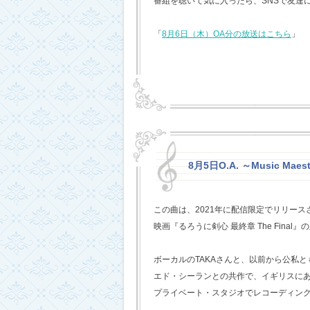
番組を聴いて気に入ったら、SNSで友達
「
8月6日（木）OA分の放送はこちら
」
8月5日O.A. ～Music Mae
この曲は、2021年に配信限定でリリー
映画『るろうに剣心 最終章 The Fina
ボーカルのTAKAさんと、以前から公私
エド・シーランとの共作で、イギリスに
プライベート・スタジオでレコーディン