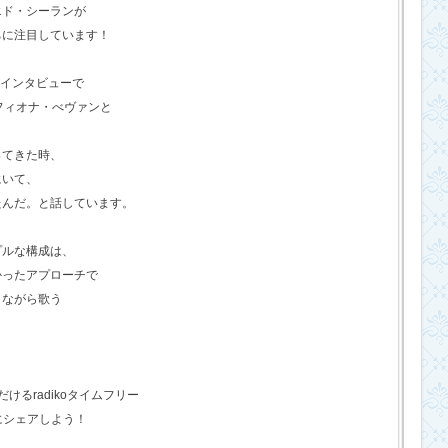
エド・シーランが
ちに注目しています！
のインタビューで
フィオナ・べヴァンと
ってきた時、
にいて、
たんだ。と話しています。
プルな構成は、
かったアプローチで
きながら歌う
るradikoタイムフリー
にシェアしよう！