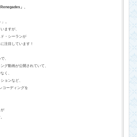
Renegades」
。
o～」。
ていますが、
エド・シーランが
ちに注目しています！
ルで、
キング動画が公開されていて、
でなく、
クションなど、
のレコーディングを
さが
す。