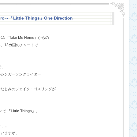
o～「Little Things」One Direction
『Take Me Home』からの
、13カ国のチャートで
で、
のシンガーソングライター
おなじみのジェイク・ゴスリングが
ン
で
「Little Things」
。
o～」。
ていますが、