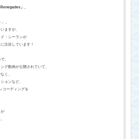
Renegades」
。
o～」。
ていますが、
エド・シーランが
ちに注目しています！
ルで、
キング動画が公開されていて、
でなく、
クションなど、
のレコーディングを
さが
す。