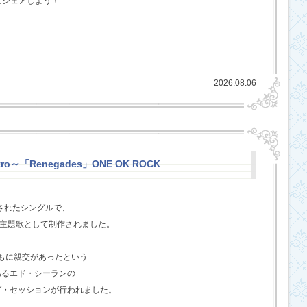
にシェアしよう！
2026.08.06
stro～「Renegades」ONE OK ROCK
スされたシングルで、
l』の主題歌として制作されました。
ともに親交があったという
あるエド・シーランの
グ・セッションが行われました。