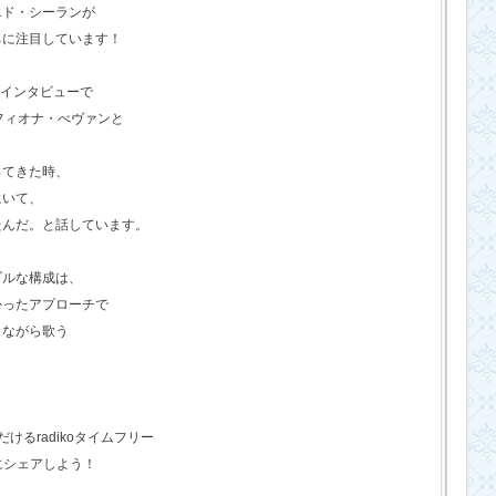
エド・シーランが
ちに注目しています！
のインタビューで
フィオナ・べヴァンと
ってきた時、
にいて、
たんだ。と話しています。
プルな構成は、
かったアプローチで
きながら歌う
るradikoタイムフリー
にシェアしよう！