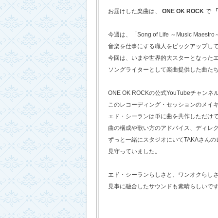
お届けした楽曲は、
ONE OK ROCK
で
「
今週は、「Song of Life ～Music Maestr
音楽を仕事にする職人をピックアップし
今回は、いまや世界的大スターとなった
ソングライターとして楽曲提供した曲た
ONE OK ROCKの公式YouTubeチャンネ
このレコーディング・セッションのメイ
エド・シーランは単に曲を共作しただけ
曲の構成や歌い方のアドバイス、ディレ
ずっと一緒にスタジオにいてTAKAさん
見守っていました。
エド・シーランらしさと、ワンオクらし
見事に融合したサウンドも素晴らしいで