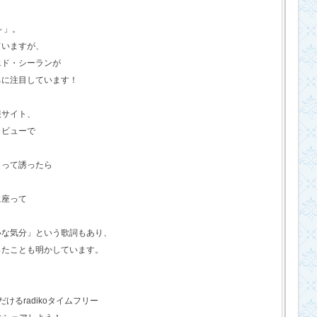
o～」。
ていますが、
エド・シーランが
ちに注目しています！
報サイト、
タビューで
？って誘ったら
に座って
いな気分」という歌詞もあり、
ったことも明かしています。
るradikoタイムフリー