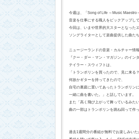
今週は、「Song of Life ～Music Maestr
音楽を仕事にする職人をピックアップし
今回は、いまや世界的大スターとなった
ソングライターとして楽曲提供した曲た
ニュージーランドの音楽・カルチャー情
『クー・ダー・マン・マガジン』のイン
テイラー・スウィフトは、
「トランポリンを買ったので、見に来る
何故かギターを持ってきたので、
自宅の裏庭に置いてあったトランポリン
一緒に曲を書いた。」と話しています。
また「高く飛び上がって舞っているみた
曲の一部はトランポリンを跳ね回って作
過去1週間分の番組が無料でお楽しみいただけ