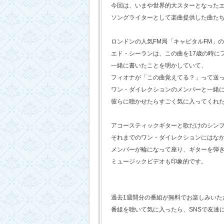
今回は、いまや世界的大スターとなった
ソングライターとして楽曲提供した曲た
ロンドンの人気FM局「キャピタルFM」
エド・シーランは、この曲を17歳の時に
一緒に書いたことを明かしていて、
フィオナが「この曲覚えてる？」って送
ワン・ダイレクションのメンバーと一緒
彼らに聴かせたらすごく気に入ってくれ
アコースティックギターと歌だけのシン
それまでのワン・ダイレクションにはな
メンバーが輪になって座り、ギターを弾
ミュージックビデオも印象的です。
過去1週間分の番組が無料でお楽しみいただけ
番組を聴いて気に入ったら、SNSで友達