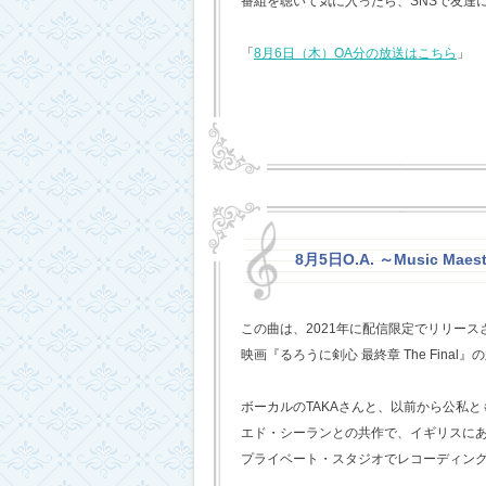
番組を聴いて気に入ったら、SNSで友達
「
8月6日（木）OA分の放送はこちら
」
8月5日O.A. ～Music Mae
この曲は、2021年に配信限定でリリー
映画『るろうに剣心 最終章 The Fina
ボーカルのTAKAさんと、以前から公私
エド・シーランとの共作で、イギリスに
プライベート・スタジオでレコーディン