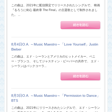
この曲は、2021年に配信限定でリリースされたシングルで、 映画
『るろうに剣心 最終章 The Final』の主題歌として制作されまし
た。 ...
8月4日O.A. ～Music Maestro～「Love Yourself」Justin
Bieber
この曲は、エド・シーランとアメリカのヒットメイカー、ベニ
ー・ブランコ、 そしてジャスティン・ビーバーの共作で、 エド・
シーランはバックコーラ...
8月3日O.A. ～Music Maestro～「Permission to Dance」
BTS
この曲は、2021年にリリースされたシングルで、 エド・シーラン