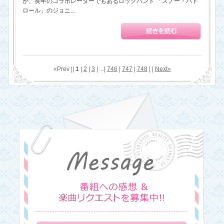
が、長年のコラボレーターでもあるロックバンド 「スノー・パト
ロール」のジョニ...
«Prev ||
1
|
2
|
3
| ...|
746
|
747
|
748
| |
Next»