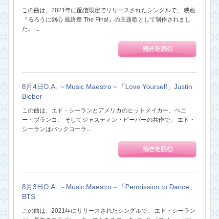
この曲は、2021年に配信限定でリリースされたシングルで、 映画
『るろうに剣心 最終章 The Final』の主題歌として制作されまし
た。 ...
8月4日O.A. ～Music Maestro～「Love Yourself」Justin
Bieber
この曲は、エド・シーランとアメリカのヒットメイカー、ベニ
ー・ブランコ、 そしてジャスティン・ビーバーの共作で、 エド・
シーランはバックコーラ...
8月3日O.A. ～Music Maestro～「Permission to Dance」
BTS
この曲は、2021年にリリースされたシングルで、 エド・シーラン