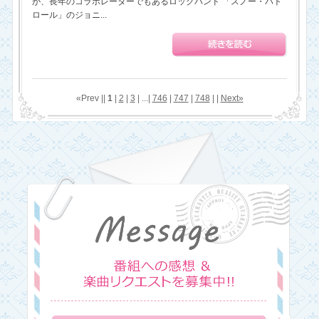
が、長年のコラボレーターでもあるロックバンド 「スノー・パト
ロール」のジョニ...
«Prev ||
1
|
2
|
3
| ...|
746
|
747
|
748
| |
Next»