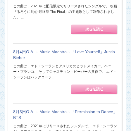
この曲は、2021年に配信限定でリリースされたシングルで、 映画
『るろうに剣心 最終章 The Final』の主題歌として制作されまし
た。 ...
8月4日O.A. ～Music Maestro～「Love Yourself」Justin
Bieber
この曲は、エド・シーランとアメリカのヒットメイカー、ベニ
ー・ブランコ、 そしてジャスティン・ビーバーの共作で、 エド・
シーランはバックコーラ...
8月3日O.A. ～Music Maestro～「Permission to Dance」
BTS
この曲は、2021年にリリースされたシングルで、 エド・シーラン