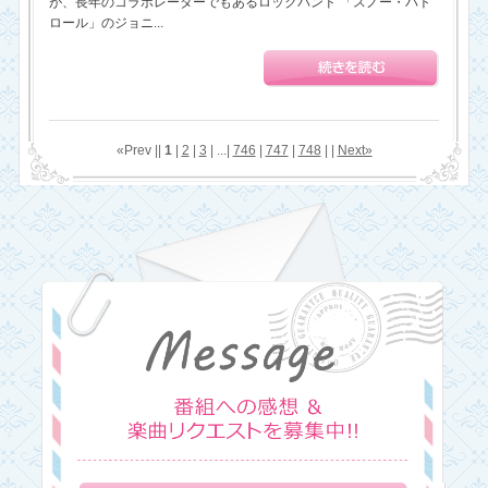
が、長年のコラボレーターでもあるロックバンド 「スノー・パト
ロール」のジョニ...
«Prev ||
1
|
2
|
3
| ...|
746
|
747
|
748
| |
Next»