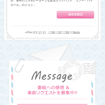
が、長年のコラボレーターでもあるロックバンド 「スノー・パト
ロール」のジョニ...
«Prev ||
1
|
2
|
3
| ...|
746
|
747
|
748
| |
Next»