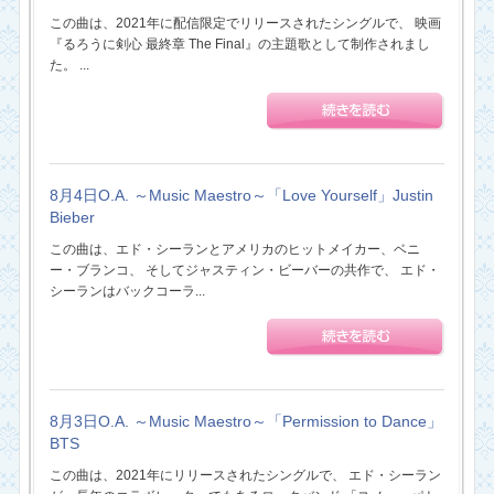
この曲は、2021年に配信限定でリリースされたシングルで、 映画
『るろうに剣心 最終章 The Final』の主題歌として制作されまし
た。 ...
8月4日O.A. ～Music Maestro～「Love Yourself」Justin
Bieber
この曲は、エド・シーランとアメリカのヒットメイカー、ベニ
ー・ブランコ、 そしてジャスティン・ビーバーの共作で、 エド・
シーランはバックコーラ...
8月3日O.A. ～Music Maestro～「Permission to Dance」
BTS
この曲は、2021年にリリースされたシングルで、 エド・シーラン