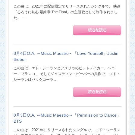
この曲は、2021年に配信限定でリリースされたシングルで、 映画
『るろうに剣心 最終章 The Final』の主題歌として制作されまし
た。 ...
8月4日O.A. ～Music Maestro～「Love Yourself」Justin
Bieber
この曲は、エド・シーランとアメリカのヒットメイカー、ベニ
ー・ブランコ、 そしてジャスティン・ビーバーの共作で、 エド・
シーランはバックコーラ...
8月3日O.A. ～Music Maestro～「Permission to Dance」
BTS
この曲は、2021年にリリースされたシングルで、 エド・シーラン