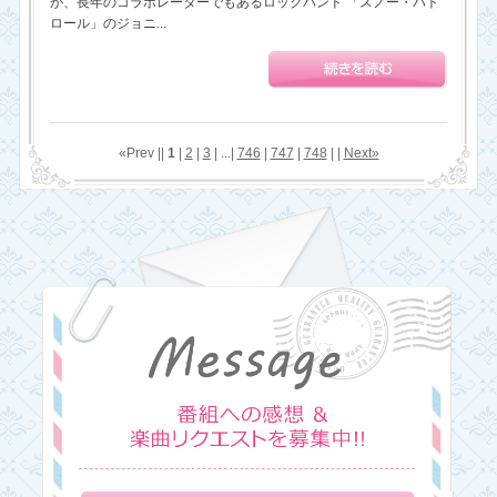
が、長年のコラボレーターでもあるロックバンド 「スノー・パト
ロール」のジョニ...
«Prev ||
1
|
2
|
3
| ...|
746
|
747
|
748
| |
Next»