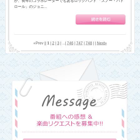
が、長年のコラボレーターでもあるロックバンド 「スノー・パト
ロール」のジョニ...
«Prev ||
1
|
2
|
3
| ...|
746
|
747
|
748
| |
Next»