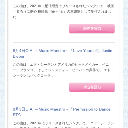
この曲は、2021年に配信限定でリリースされたシングルで、 映画
『るろうに剣心 最終章 The Final』の主題歌として制作されまし
た。 ...
8月4日O.A. ～Music Maestro～「Love Yourself」Justin
Bieber
この曲は、エド・シーランとアメリカのヒットメイカー、ベニ
ー・ブランコ、 そしてジャスティン・ビーバーの共作で、 エド・
シーランはバックコーラ...
8月3日O.A. ～Music Maestro～「Permission to Dance」
BTS
この曲は、2021年にリリースされたシングルで、 エド・シーラン