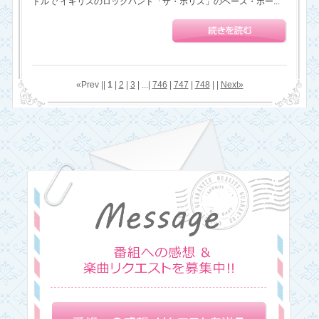
トルで イギリスのロックバンド「ザ・ポリス」のベース・ボー...
«Prev ||
1
|
2
|
3
| ...|
746
|
747
|
748
| |
Next»