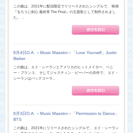
この曲は、2021年に配信限定でリリースされたシングルで、 映画
『るろうに剣心 最終章 The Final』の主題歌として制作されまし
た。 ...
8月4日O.A. ～Music Maestro～「Love Yourself」Justin
Bieber
この曲は、エド・シーランとアメリカのヒットメイカー、ベニ
ー・ブランコ、 そしてジャスティン・ビーバーの共作で、 エド・
シーランはバックコーラ...
8月3日O.A. ～Music Maestro～「Permission to Dance」
BTS
この曲は、2021年にリリースされたシングルで、 エド・シーラン