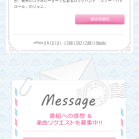
が、長年のコラボレーターでもあるロックバンド 「スノー・パト
ロール」のジョニ...
«Prev ||
1
|
2
|
3
| ...|
746
|
747
|
748
| |
Next»