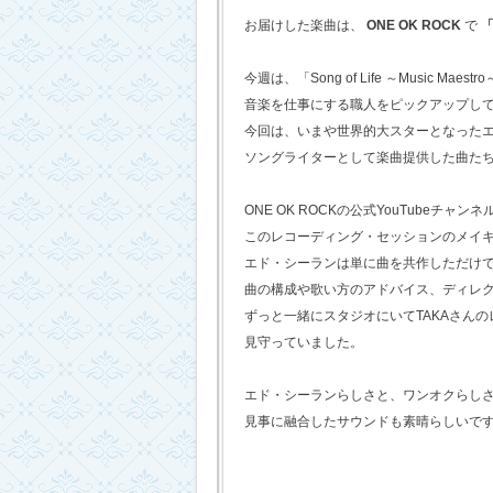
お届けした楽曲は、
ONE OK ROCK
で
「
今週は、「Song of Life ～Music Maestr
音楽を仕事にする職人をピックアップし
今回は、いまや世界的大スターとなった
ソングライターとして楽曲提供した曲た
ONE OK ROCKの公式YouTubeチャンネ
このレコーディング・セッションのメイ
エド・シーランは単に曲を共作しただけ
曲の構成や歌い方のアドバイス、ディレ
ずっと一緒にスタジオにいてTAKAさん
見守っていました。
エド・シーランらしさと、ワンオクらし
見事に融合したサウンドも素晴らしいで