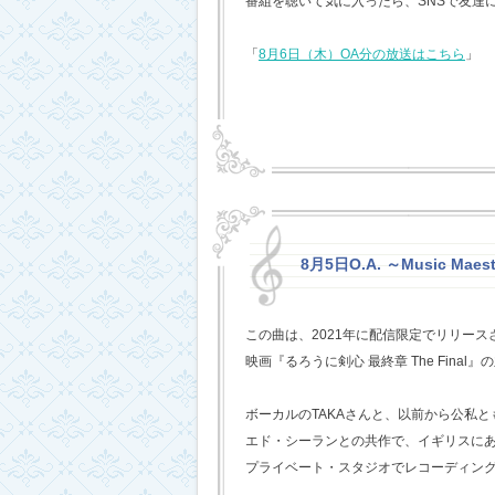
番組を聴いて気に入ったら、SNSで友達
「
8月6日（木）OA分の放送はこちら
」
8月5日O.A. ～Music Mae
この曲は、2021年に配信限定でリリー
映画『るろうに剣心 最終章 The Fina
ボーカルのTAKAさんと、以前から公私
エド・シーランとの共作で、イギリスに
プライベート・スタジオでレコーディン