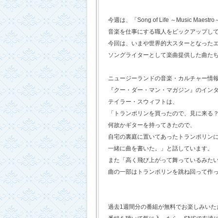
今週は、「Song of Life ～Music Maestr
音楽を仕事にする職人をピックアップし
今回は、いまや世界的大スターとなった
ソングライターとして楽曲提供した曲た
ニュージーランドの音楽・カルチャー情
『クー・ダー・マン・マガジン』のイン
テイラー・スウィフトは、
「トランポリンを買ったので、見に来る
何故かギターを持ってきたので、
自宅の裏庭に置いてあったトランポリン
一緒に曲を書いた。」と話しています。
また「高く飛び上がって舞っているみた
曲の一部はトランポリンを跳ね回って作
過去1週間分の番組が無料でお楽しみいただけ