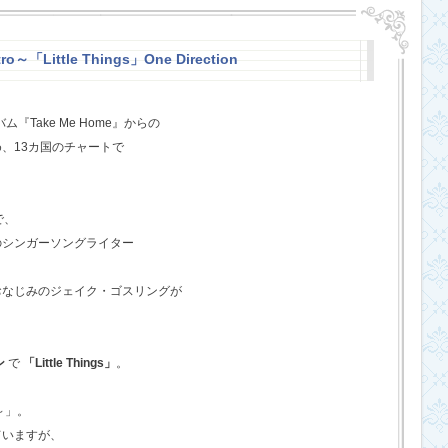
o～「Little Things」One Direction
『Take Me Home』からの
、13カ国のチャートで
で、
のシンガーソングライター
おなじみのジェイク・ゴスリングが
ン
で
「Little Things」
。
o～」。
ていますが、