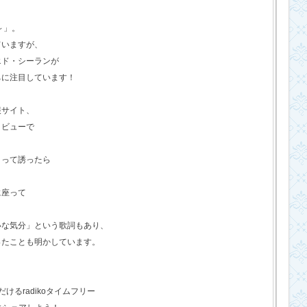
o～」。
ていますが、
エド・シーランが
ちに注目しています！
報サイト、
タビューで
？って誘ったら
に座って
いな気分」という歌詞もあり、
ったことも明かしています。
るradikoタイムフリー