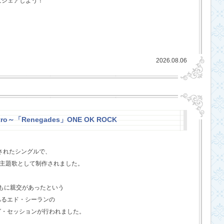
にシェアしよう！
2026.08.06
stro～「Renegades」ONE OK ROCK
スされたシングルで、
l』の主題歌として制作されました。
ともに親交があったという
あるエド・シーランの
グ・セッションが行われました。