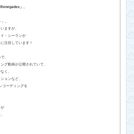
Renegades」
。
o～」。
ていますが、
エド・シーランが
ちに注目しています！
ルで、
キング動画が公開されていて、
でなく、
クションなど、
のレコーディングを
さが
す。