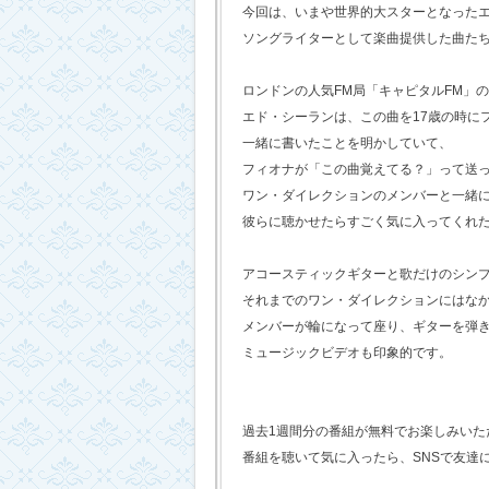
今回は、いまや世界的大スターとなった
ソングライターとして楽曲提供した曲た
ロンドンの人気FM局「キャピタルFM」
エド・シーランは、この曲を17歳の時に
一緒に書いたことを明かしていて、
フィオナが「この曲覚えてる？」って送
ワン・ダイレクションのメンバーと一緒
彼らに聴かせたらすごく気に入ってくれ
アコースティックギターと歌だけのシン
それまでのワン・ダイレクションにはな
メンバーが輪になって座り、ギターを弾
ミュージックビデオも印象的です。
過去1週間分の番組が無料でお楽しみいただけ
番組を聴いて気に入ったら、SNSで友達