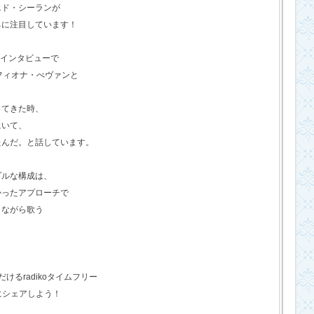
エド・シーランが
ちに注目しています！
のインタビューで
フィオナ・べヴァンと
ってきた時、
にいて、
たんだ。と話しています。
プルな構成は、
かったアプローチで
きながら歌う
るradikoタイムフリー
にシェアしよう！