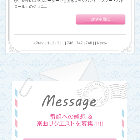
が、長年のコラボレーターでもあるロックバンド 「スノー・パト
ロール」のジョニ...
«Prev ||
1
|
2
|
3
| ...|
746
|
747
|
748
| |
Next»