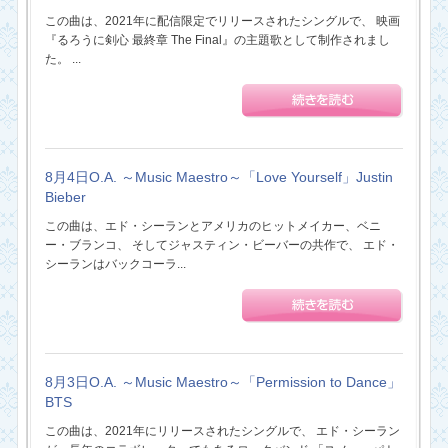
この曲は、2021年に配信限定でリリースされたシングルで、 映画
『るろうに剣心 最終章 The Final』の主題歌として制作されまし
た。 ...
8月4日O.A. ～Music Maestro～「Love Yourself」Justin
Bieber
この曲は、エド・シーランとアメリカのヒットメイカー、ベニ
ー・ブランコ、 そしてジャスティン・ビーバーの共作で、 エド・
シーランはバックコーラ...
8月3日O.A. ～Music Maestro～「Permission to Dance」
BTS
この曲は、2021年にリリースされたシングルで、 エド・シーラン