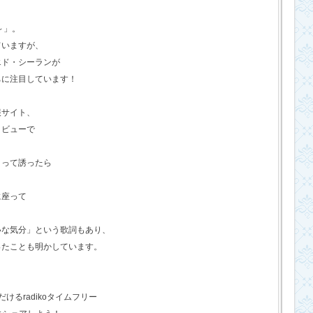
o～」。
ていますが、
エド・シーランが
ちに注目しています！
報サイト、
タビューで
？って誘ったら
に座って
いな気分」という歌詞もあり、
ったことも明かしています。
るradikoタイムフリー