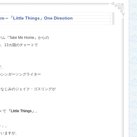
o～「Little Things」One Direction
『Take Me Home』からの
、13カ国のチャートで
で、
のシンガーソングライター
おなじみのジェイク・ゴスリングが
ン
で
「Little Things」
。
o～」。
ていますが、