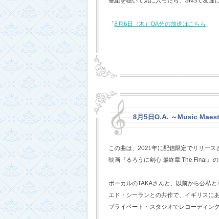
番組を聴いて気に入ったら、SNSで友達
「
8月6日（木）OA分の放送はこちら
」
8月5日O.A. ～Music Mae
この曲は、2021年に配信限定でリリー
映画『るろうに剣心 最終章 The Fina
ボーカルのTAKAさんと、以前から公私
エド・シーランとの共作で、イギリスに
プライベート・スタジオでレコーディン