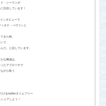
エド・シーランが
ちに注目しています！
のインタビューで
フィオナ・べヴァンと
ってきた時、
にいて、
たんだ。と話しています。
プルな構成は、
かったアプローチで
きながら歌う
るradikoタイムフリー
にシェアしよう！