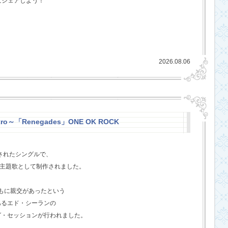
にシェアしよう！
2026.08.06
stro～「Renegades」ONE OK ROCK
スされたシングルで、
l』の主題歌として制作されました。
ともに親交があったという
あるエド・シーランの
グ・セッションが行われました。