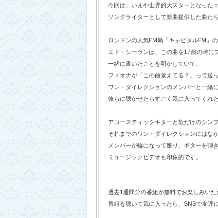
今回は、いまや世界的大スターとなった
ソングライターとして楽曲提供した曲た
ロンドンの人気FM局「キャピタルFM」
エド・シーランは、この曲を17歳の時に
一緒に書いたことを明かしていて、
フィオナが「この曲覚えてる？」って送
ワン・ダイレクションのメンバーと一緒
彼らに聴かせたらすごく気に入ってくれ
アコースティックギターと歌だけのシン
それまでのワン・ダイレクションにはな
メンバーが輪になって座り、ギターを弾
ミュージックビデオも印象的です。
過去1週間分の番組が無料でお楽しみいただけ
番組を聴いて気に入ったら、SNSで友達