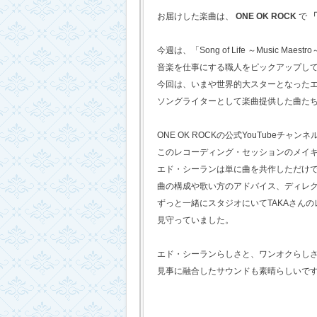
お届けした楽曲は、
ONE OK ROCK
で
「
今週は、「Song of Life ～Music Maestr
音楽を仕事にする職人をピックアップし
今回は、いまや世界的大スターとなった
ソングライターとして楽曲提供した曲た
ONE OK ROCKの公式YouTubeチャンネ
このレコーディング・セッションのメイ
エド・シーランは単に曲を共作しただけ
曲の構成や歌い方のアドバイス、ディレ
ずっと一緒にスタジオにいてTAKAさん
見守っていました。
エド・シーランらしさと、ワンオクらし
見事に融合したサウンドも素晴らしいで