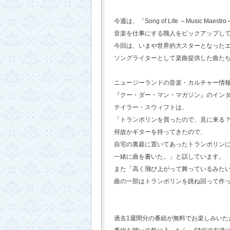
今週は、「Song of Life ～Music Maestr
音楽を仕事にする職人をピックアップし
今回は、いまや世界的大スターとなった
ソングライターとして楽曲提供した曲た
ニュージーランドの音楽・カルチャー情
『クー・ダー・マン・マガジン』のイン
テイラー・スウィフトは、
「トランポリンを買ったので、見に来る
何故かギターを持ってきたので、
自宅の裏庭に置いてあったトランポリン
一緒に曲を書いた。」と話しています。
また「高く飛び上がって舞っているみた
曲の一部はトランポリンを跳ね回って作
過去1週間分の番組が無料でお楽しみいただけ