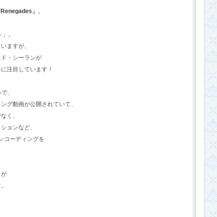
Renegades」
。
o～」。
ていますが、
エド・シーランが
ちに注目しています！
ルで、
キング動画が公開されていて、
でなく、
クションなど、
のレコーディングを
さが
す。